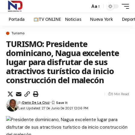
Aa
Portada
TV ONLINE
Noticias
Nueva York
Depor
Turismo
TURISMO: Presidente
dominicano, Nagua excelente
lugar para disfrutar de sus
atractivos turístico da inicio
construcción del malecón
5 Min Read
By
Dario De La Cruz
Last Updated: 27 De Junio De 2021 12:06 PM