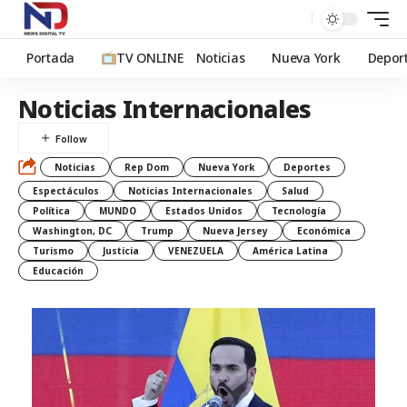
Portada
TV ONLINE
Noticias
Nueva York
Depor
Noticias Internacionales
Noticias
Rep Dom
Nueva York
Deportes
Espectáculos
Noticias Internacionales
Salud
Política
MUNDO
Estados Unidos
Tecnología
Washington, DC
Trump
Nueva Jersey
Económica
Turismo
Justicia
VENEZUELA
América Latina
Educación