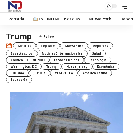
Portada
TV ONLINE
Noticias
Nueva York
Depor
Trump
Noticias
Rep Dom
Nueva York
Deportes
Espectáculos
Noticias Internacionales
Salud
Política
MUNDO
Estados Unidos
Tecnología
Washington, DC
Trump
Nueva Jersey
Económica
Turismo
Justicia
VENEZUELA
América Latina
Educación