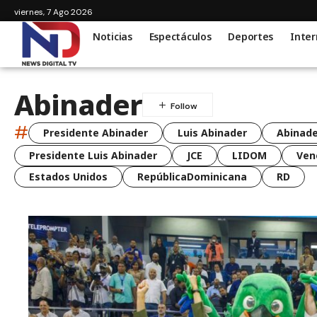
viernes, 7 Ago 2026
Noticias
Espectáculos
Deportes
Inter
Abinader
#
Presidente Abinader
Luis Abinader
Abinade
Presidente Luis Abinader
JCE
LIDOM
Ven
Estados Unidos
RepúblicaDominicana
RD