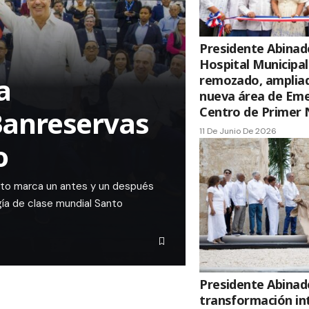
Presidente Abinad
Hospital Municipa
a
remozado, ampliad
nueva área de Emer
Centro de Primer 
Banreservas
11 De Junio De 2026
o
nto marca un antes y un después
gía de clase mundial Santo
Presidente Abinad
transformación in