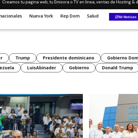
Creamos tu pagina web, tu Emisora o TV en linea, ventas de Hosting &
nacionales
Nueva York
Rep Dom
Salud
Mi Noticias
r
Trump
Presidente dominicano
Gobierno Dom
ezuela
LuisAbinader
Gobierno
Donald Trump