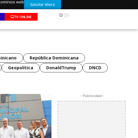
 dominios web
Solicitar Ahora
TV ONLINE
inicano
República Dominicana
Geopolítica
DonaldTrump
DNCD
- Publicidad-