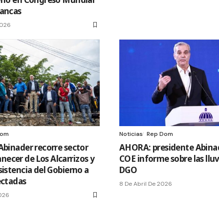
rancas
2026
Dom
Noticias
Rep Dom
Abinader recorre sector
AHORA: presidente Abinad
ecer de Los Alcarrizos y
COE informe sobre las llu
sistencia del Gobierno a
DGO
ectadas
8 De Abril De 2026
2026