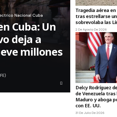
Tragedia aérea en
ectrico Nacional Cuba
tras estrellarse u
sobrevolaba las L
en Cuba: Un
2 De Agosto De 2026
o deja a
eve millones
EFE)
Delcy Rodríguez de
de Venezuela tras 
Maduro y aboga po
con EE. UU.
31 De Julio De 2026