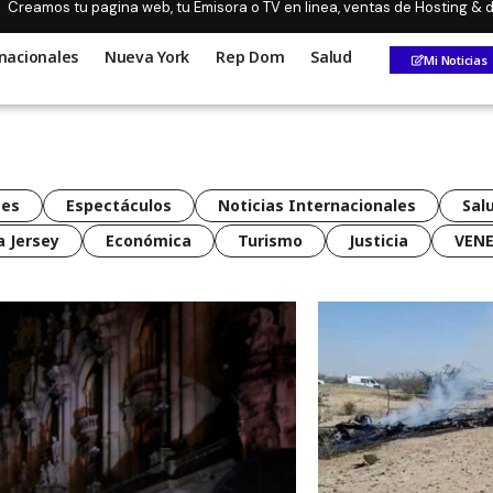
Creamos tu pagina web, tu Emisora o TV en linea, ventas de Hosting &
nacionales
Nueva York
Rep Dom
Salud
Mi Noticias
tes
Espectáculos
Noticias Internacionales
Sal
 Jersey
Económica
Turismo
Justicia
VEN