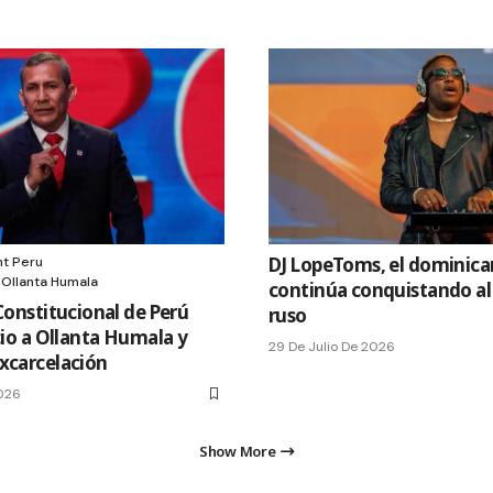
DJ LopeToms, el dominic
t Peru
 Ollanta Humala
continúa conquistando al
 Constitucional de Perú
ruso
icio a Ollanta Humala y
29 De Julio De 2026
xcarcelación
2026
Show More