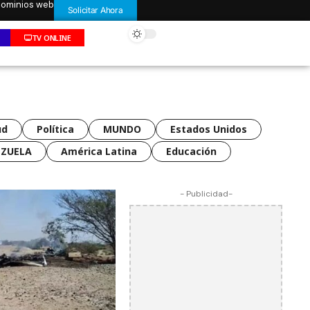
 dominios web
Solicitar Ahora
TV ONLINE
ud
Política
MUNDO
Estados Unidos
EZUELA
América Latina
Educación
- Publicidad-