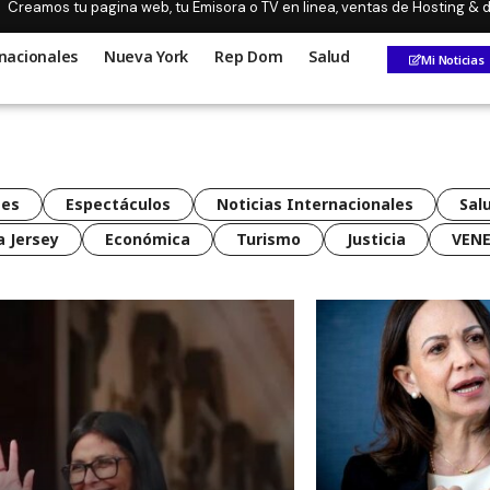
Creamos tu pagina web, tu Emisora o TV en linea, ventas de Hosting &
nacionales
Nueva York
Rep Dom
Salud
Mi Noticias
tes
Espectáculos
Noticias Internacionales
Sal
 Jersey
Económica
Turismo
Justicia
VEN