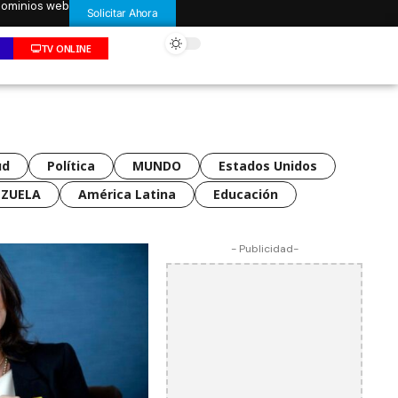
 dominios web
Solicitar Ahora
TV ONLINE
ud
Política
MUNDO
Estados Unidos
EZUELA
América Latina
Educación
- Publicidad-