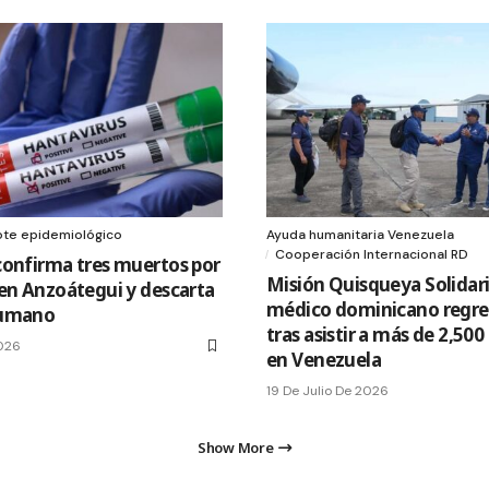
ote epidemiológico
Ayuda humanitaria Venezuela
Cooperación Internacional RD
confirma tres muertos por
Misión Quisqueya Solidari
en Anzoátegui y descarta
médico dominicano regres
humano
tras asistir a más de 2,50
2026
en Venezuela
19 De Julio De 2026
Show More