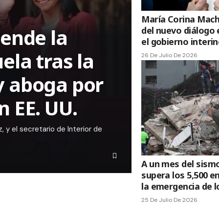
María Corina Mac
iende la
del nuevo diálogo 
el gobierno interi
ela tras la
26 De Julio De 2026
y aboga por
n EE. UU.
 y el secretario de Interior de
A un mes del sismo
supera los 5,500 e
la emergencia de 
25 De Julio De 2026