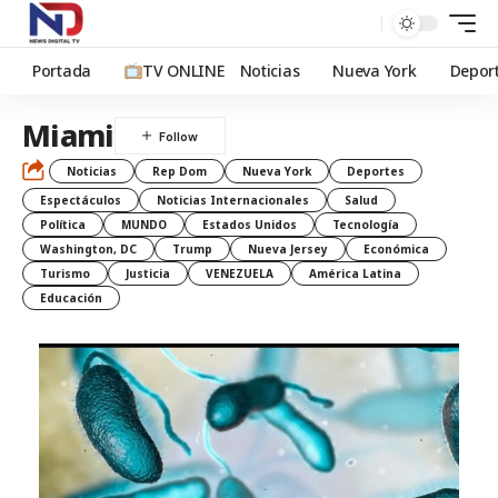
Portada
TV ONLINE
Noticias
Nueva York
Depor
Miami
Noticias
Rep Dom
Nueva York
Deportes
Espectáculos
Noticias Internacionales
Salud
Política
MUNDO
Estados Unidos
Tecnología
Washington, DC
Trump
Nueva Jersey
Económica
Turismo
Justicia
VENEZUELA
América Latina
Educación