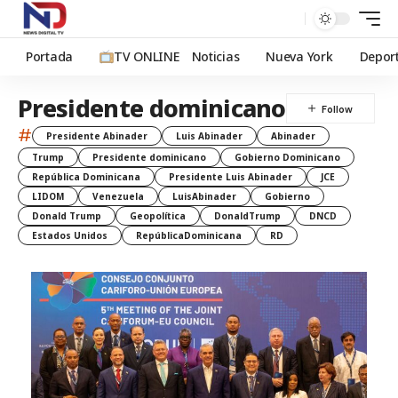
Portada
TV ONLINE
Noticias
Nueva York
Depor
Presidente dominicano
#
Presidente Abinader
Luis Abinader
Abinader
Trump
Presidente dominicano
Gobierno Dominicano
República Dominicana
Presidente Luis Abinader
JCE
LIDOM
Venezuela
LuisAbinader
Gobierno
Donald Trump
Geopolítica
DonaldTrump
DNCD
Estados Unidos
RepúblicaDominicana
RD