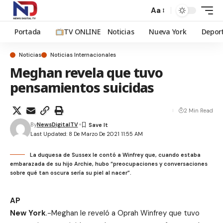
Aa
Portada
TV ONLINE
Noticias
Nueva York
Depor
Noticias
Noticias Internacionales
Meghan revela que tuvo
pensamientos suicidas
2 Min Read
By
NewsDigitalTV
Last Updated: 8 De Marzo De 2021 11:55 AM
La duquesa de Sussex le contó a Winfrey que, cuando estaba
embarazada de su hijo Archie, hubo “preocupaciones y conversaciones
sobre qué tan oscura sería su piel al nacer”.
AP
New York
.-Meghan le reveló a Oprah Winfrey que tuvo