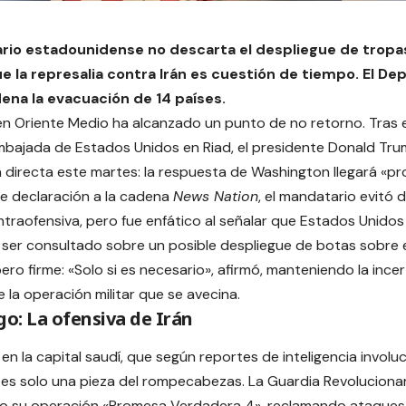
rio estadounidense no descarta el despliegue de tropas
e la represalia contra Irán es cuestión de tiempo.
El De
ena la evacuación de 14 países.
en Oriente Medio ha alcanzado un punto de no retorno. Tras 
mbajada de Estados Unidos en Riad, el presidente Donald Tru
 directa este martes: la respuesta de Washington llegará «pr
e declaración a la cadena
News Nation
, el mandatario evitó 
ntraofensiva, pero fue enfático al señalar que Estados Unidos
l ser consultado sobre un posible despliegue de botas sobre 
ero firme: «Solo si es necesario», afirmó, manteniendo la ince
 la operación militar que se avecina.
go: La ofensiva de Irán
e en la capital saudí, que según reportes de inteligencia invol
í, es solo una pieza del rompecabezas. La Guardia Revolucionar
do su operación «Promesa Verdadera 4», reclamando ataques