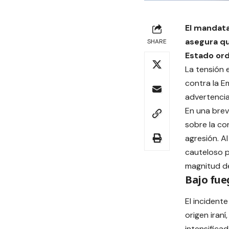
El mandata
asegura qu
SHARE
Estado ord
La tensión 
contra la E
advertencia
En una brev
sobre la co
agresión. A
cauteloso p
magnitud de
Bajo fue
El incident
origen iran
intensifica