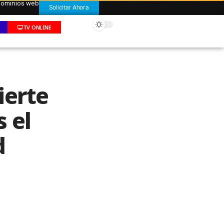
 dominios web
Solicitar Ahora
TV ONLINE
ierte
 el
d