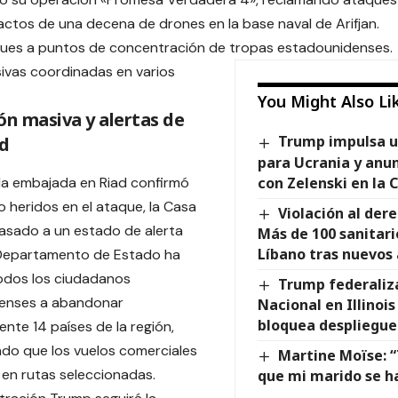
actos de una decena de drones en la base naval de Arifjan.
ues a puntos de concentración de tropas estadounidenses.
nsivas coordinadas en varios
You Might Also Li
ón masiva y alertas de
Trump impulsa u
d
para Ucrania y anu
con Zelenski en la 
la embajada en Riad confirmó
 heridos en el ataque, la Casa
Violación al der
asado a un estado de alerta
Más de 100 sanitari
Líbano tras nuevos 
 Departamento de Estado ha
odos los ciudadanos
Trump federaliz
enses a abandonar
Nacional en Illinoi
bloquea despliegue
nte 14 países de la región,
do que los vuelos comerciales
Martine Moïse: 
en rutas seleccionadas.
que mi marido se h