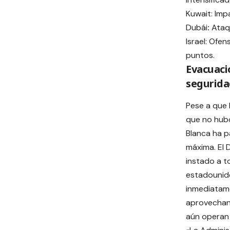
Kuwait: Imp
Dubái
:
Ataq
Israel: Ofe
puntos.
Evacuaci
segurida
Pese a que 
que no hubo
Blanca ha p
máxima. El
instado a t
estadounid
inmediatame
aprovechan
aún operan 