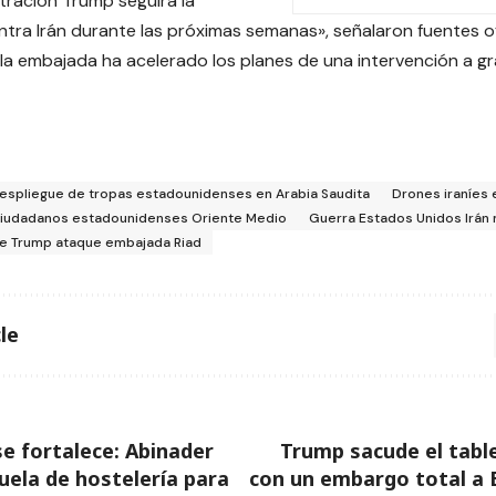
tración Trump seguirá la
ntra Irán durante las próximas semanas», señalaron fuentes of
 la embajada ha acelerado los planes de una intervención a gr
espliegue de tropas estadounidenses en Arabia Saudita
Drones iraníes
ciudadanos estadounidenses Oriente Medio
Guerra Estados Unidos Irán
e Trump ataque embajada Riad
le
e fortalece: Abinader
Trump sacude el tabl
uela de hostelería para
con un embargo total a 