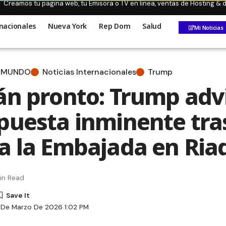
Creamos tu pagina web, tu Emisora o TV en linea, ventas de Hosting &
nacionales
Nueva York
Rep Dom
Salud
Mi Noticias
MUNDO
Noticias Internacionales
Trump
án pronto: Trump adv
puesta inminente tras
a la Embajada en Ria
in Read
 De Marzo De 2026 1:02 PM