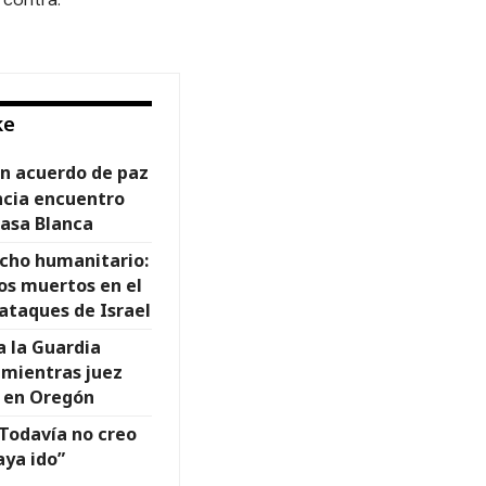
ke
n acuerdo de paz
ncia encuentro
Casa Blanca
echo humanitario:
os muertos en el
ataques de Israel
a la Guardia
s mientras juez
 en Oregón
“Todavía no creo
aya ido”