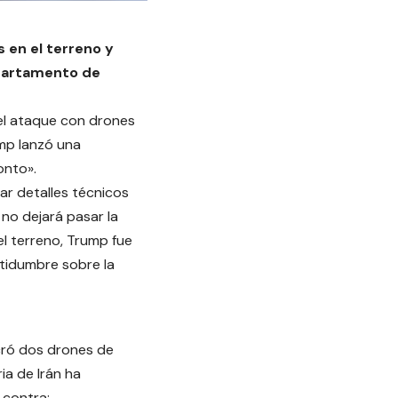
 en el terreno y
partamento de
el ataque con drones
mp lanzó una
onto».
dar detalles técnicos
 no dejará pasar la
el terreno, Trump fue
rtidumbre sobre la
ucró dos drones de
ia de Irán ha
 contra: