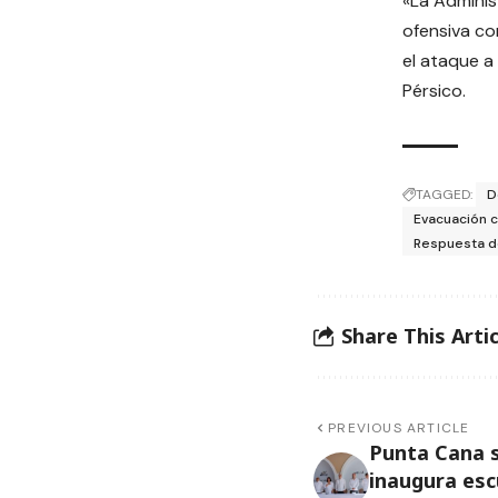
«La Adminis
ofensiva co
el ataque a
Pérsico.
TAGGED:
D
Evacuación 
Respuesta d
Share This Artic
PREVIOUS ARTICLE
Punta Cana s
inaugura esc