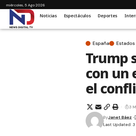
miércoles, 5 Ago 2026
Noticias
Espectáculos
Deportes
Inter
España
Estados
Trump s
con un 
el confl
3 M
By
Janet Báez
Last Updated: 3