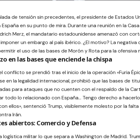
lada de tensión sin precedentes, el presidente de Estados U
 España en su punto de mira.
Durante una reunión en la Casa 
edrich Merz, el mandatario estadounidense amenazó con cort
 imponer un embargo al país ibérico. ¿El motivo? La negativa
ermitir el uso de las bases de Morón y Rota para la ofensiva m
zo en las bases que enciende la chispa
l conflicto se prendió tras el inicio de la operación «Furia Épi
 en la legalidad internacional, prohibió que las bases de tit
izadas para ataques que no cuenten con el respaldo de la Car
ar todo lo relacionado con España… Tengo derecho a hacerlo
con ellos», sentenció Trump, visiblemente molesto por la falta
tra Irán.
tes abiertos: Comercio y Defensa
la logística militar lo que separa a Washington de Madrid. Tr