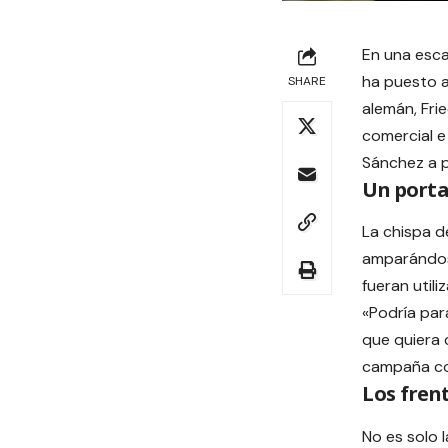
En una esca
ha puesto a
SHARE
alemán, Fri
comercial e
Sánchez a p
Un porta
La chispa de
amparándose
fueran util
«Podría par
que quiera 
campaña con
Los fren
No es solo 