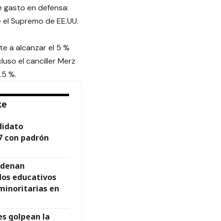
e gasto en defensa:
e el Supremo de EE.UU.
te a alcanzar el 5 %
luso el canciller Merz
.5 %.
ke
didato
7 con padrón
ndenan
dos educativos
inoritarias en
s golpean la