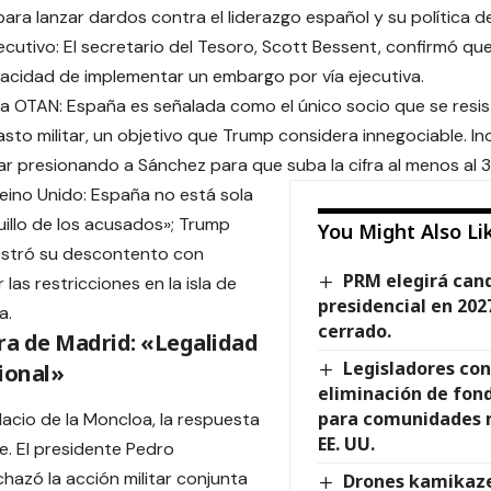
ara lanzar dardos contra el liderazgo español y su política d
cutivo: El secretario del Tesoro, Scott Bessent, confirmó qu
pacidad de implementar un embargo por vía ejecutiva.
 la OTAN: España es señalada como el único socio que se resis
asto militar, un objetivo que Trump considera innegociable. Inc
ar presionando a Sánchez para que suba la cifra al menos al 3
 Reino Unido: España no está sola
uillo de los acusados»; Trump
You Might Also Li
stró su descontento con
PRM elegirá can
las restricciones en la isla de
presidencial en 202
a.
cerrado.
ra de Madrid: «Legalidad
Legisladores co
ional»
eliminación de fon
para comunidades m
lacio de la Moncloa, la respuesta
EE. UU.
me. El presidente Pedro
hazó la acción militar conjunta
Drones kamikaze