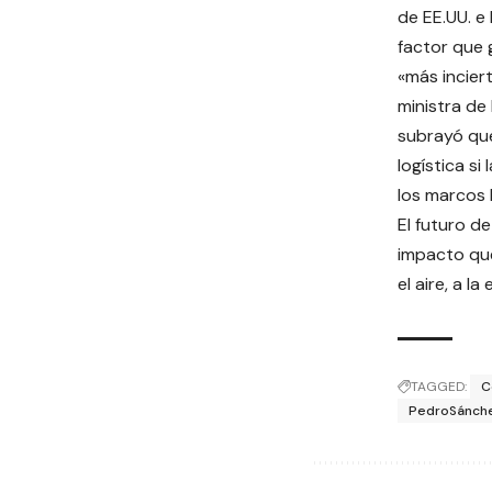
de EE.UU. e 
factor que 
«más inciert
ministra de
subrayó que
logística s
los marcos 
El futuro de
impacto que
el aire, a 
TAGGED:
C
PedroSánch