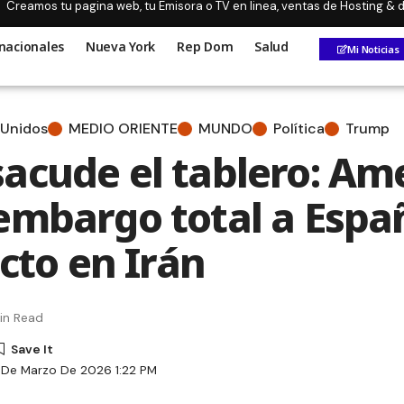
Creamos tu pagina web, tu Emisora o TV en linea, ventas de Hosting &
nacionales
Nueva York
Rep Dom
Salud
Mi Noticias
 Unidos
MEDIO ORIENTE
MUNDO
Política
Trump
acude el tablero: A
embargo total a Espa
icto en Irán
in Read
 De Marzo De 2026 1:22 PM