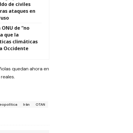
ldo de civiles
tras ataques en
ruso
a ONU de “no
a que la
íticas climáticas
a Occidente
añolas quedan ahora en
reales.
eopolítica
Irán
OTAN