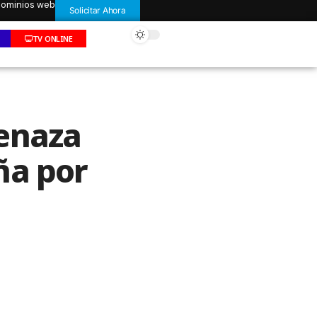
 dominios web
Solicitar Ahora
TV ONLINE
menaza
ña por