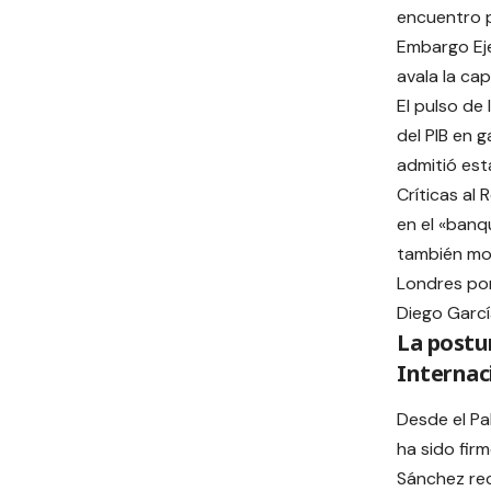
encuentro p
Embargo Eje
avala la ca
El pulso de
del PIB en g
admitió est
Críticas al
en el «banq
también mo
Londres por 
Diego Garcí
La postu
Internac
Desde el Pa
ha sido fir
Sánchez rec