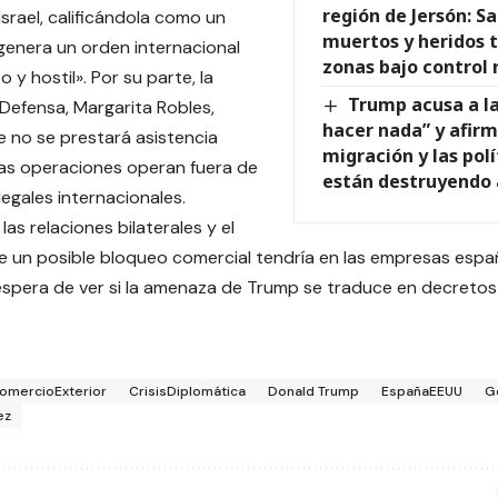
región de Jersón: Sa
Israel, calificándola como un
muertos y heridos 
genera un orden internacional
zonas bajo control 
o y hostil». Por su parte, la
Trump acusa a l
 Defensa, Margarita Robles,
hacer nada” y afirm
 no se prestará asistencia
migración y las pol
i las operaciones operan fuera de
están destruyendo 
legales internacionales.
 las relaciones bilaterales y el
 un posible bloqueo comercial tendría en las empresas esp
la espera de ver si la amenaza de Trump se traduce en decretos 
omercioExterior
CrisisDiplomática
Donald Trump
EspañaEEUU
G
ez