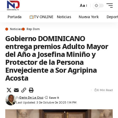
Aa
Portada
TV ONLINE
Noticias
Nueva York
Depor
Noticias
Rep Dom
Gobierno DOMINICANO
entrega premios Adulto Mayor
del Año a Josefina Miniño y
Protector de la Persona
Envejeciente a Sor Agripina
Acosta
6 Min Read
By
Dario De La Cruz
Last Updated: 3 De Octubre De 2025 1:14 PM