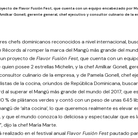
royecto de Flavor Fusión Fest, que cuenta con un equipo encabezado por M
f Amilkar Gonell, gerente general, chef ejecutivo y consultor culinario de la
res chefs dominicanos reconocidos a nivel internacional, busc
e Récords al romper la marca del Mangú más grande del mund
e un proyecto de
Flavor Fusión Fest
, que cuenta con un equi
quien posee 2 estrellas Michelin, y la chef Amilkar Gonell, ger
consultor culinario de la empresa, y de Pamela Gonell, chef ej
listas de la cocina, oriundos de República Dominicana, busca
rd al superar el Mangú más grande del mundo del 2017, que 
0 % de plátanos verdes y contó con un peso de unas 645 lib
angú de ‘alta cocina’, lo que queremos realmente es elevar e
 y que el mundo conozca lo deliciosa y espectacular que es 
 dijo la chef María Marte.
á realizado en el festival anual
Flavor Fusión Fest
pautado par