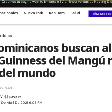
Creamos tu pagina web, tu Emisora o TV en linea, ventas de Hosting &
nacionales
Nueva York
Rep Dom
Salud
Mi Noticias
ticias
ominicanos buscan a
Guinness del Mangú
 del mundo
in Read
TV
8 De Abril De 2021 6:08 PM