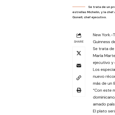
Se trata de un p
estrellas Michelin, y la che
Gonell, chef ejecutivo.
New York.-T
Guinness d
SHARE
Se trata d
María Marte 
ejecutivo y 
Los especia
nuevo réco
más de un 8
“Con este m
dominicano,
amado país”,
El plato ser