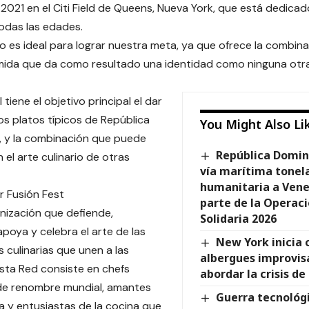
2021 en el Citi Field de Queens, Nueva York, que está dedica
odas las edades.
o es ideal para lograr nuestra meta, ya que ofrece la combina
ida que da como resultado una identidad como ninguna otra
l tiene el objetivo principal el dar
os platos típicos de República
You Might Also Li
, y la combinación que puede
República Domin
 el arte culinario de otras
vía marítima tonel
humanitaria a Ven
r Fusión Fest
parte de la Operac
nización que defiende,
Solidaria 2026
poya y celebra el arte de las
New York inicia 
s culinarias que unen a las
albergues improvis
sta Red consiste en chefs
abordar la crisis d
 de renombre mundial, amantes
Guerra tecnológi
a y entusiastas de la cocina que