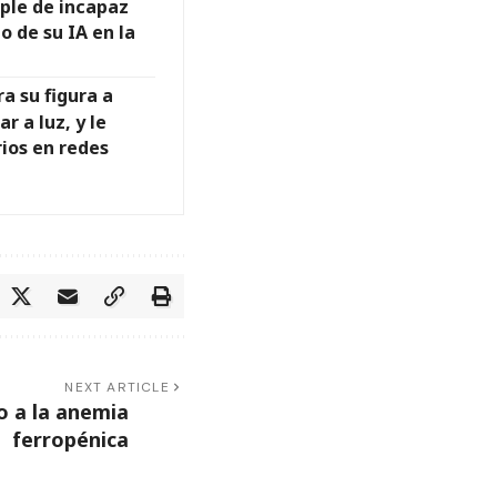
ple de incapaz
o de su IA en la
a su figura a
r a luz, y le
ios en redes
NEXT ARTICLE
o a la anemia
ferropénica