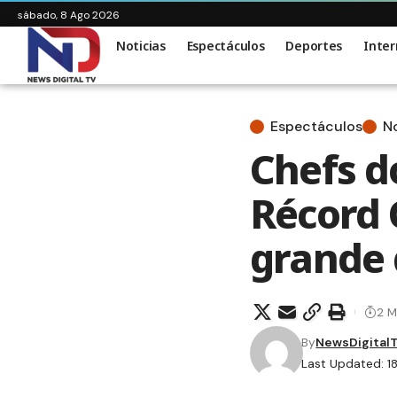
sábado, 8 Ago 2026
Noticias
Espectáculos
Deportes
Inter
Espectáculos
No
Chefs d
Récord 
grande
2 M
By
NewsDigital
Last Updated: 1