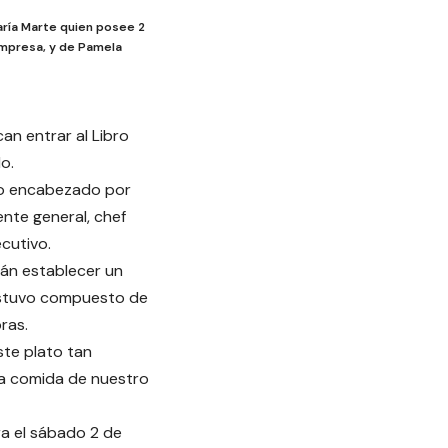
aría Marte quien posee 2
 empresa, y de Pamela
an entrar al Libro
o.
po encabezado por
ente general, chef
ecutivo.
rán establecer un
estuvo compuesto de
ras.
ste plato tan
la comida de nuestro
a el sábado 2 de