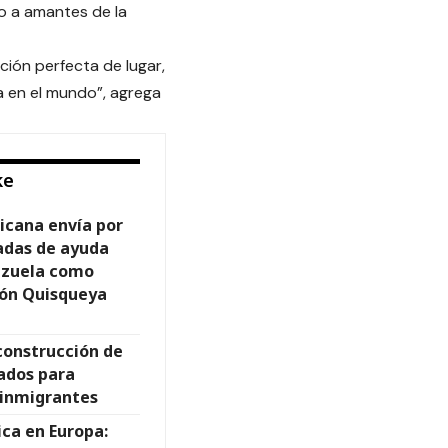
do a amantes de la
ción perfecta de lugar,
 en el mundo”, agrega
ke
icana envía por
adas de ayuda
ezuela como
ión Quisqueya
construcción de
ados para
e inmigrantes
ca en Europa: