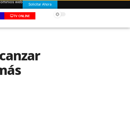
 dominios web
Solicitar Ahora
TV ONLINE
lcanzar
 más