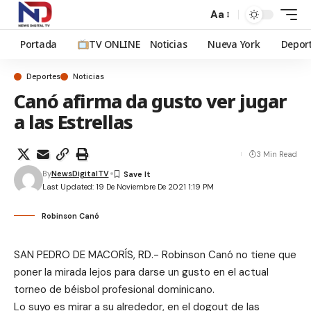
Aa
Portada
TV ONLINE
Noticias
Nueva York
Depor
Deportes
Noticias
Canó afirma da gusto ver jugar
a las Estrellas
3 Min Read
By
NewsDigitalTV
Last Updated: 19 De Noviembre De 2021 1:19 PM
Robinson Canó
SAN PEDRO DE MACORÍS, RD.- Robinson Canó no tiene que
poner la mirada lejos para darse un gusto en el actual
torneo de béisbol profesional dominicano.
Lo suyo es mirar a su alrededor, en el dogout de las