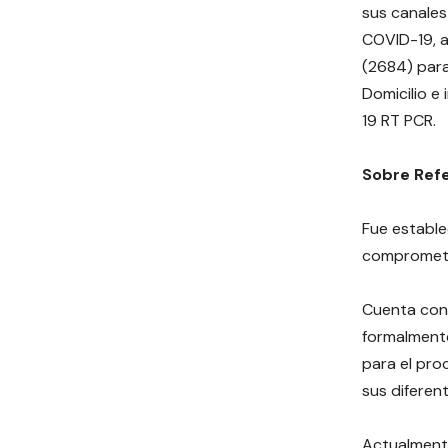
sus canales
COVID-19, a
(2684) para
Domicilio e
19 RT PCR.
Sobre Refe
Fue establec
comprometid
Cuenta con 
formalmente
para el pro
sus diferen
Actualmente