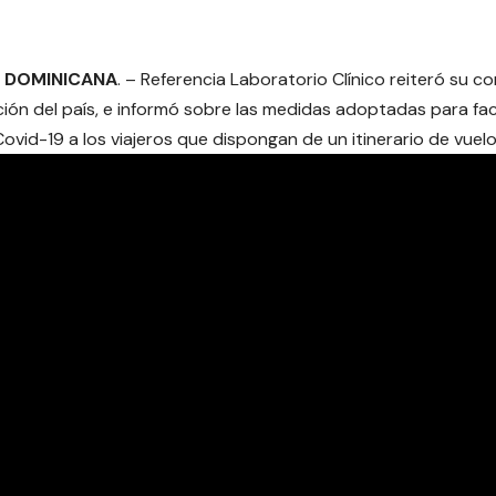
A DOMINICANA
. – Referencia Laboratorio Clínico reiteró su 
ción del país, e informó sobre las medidas adoptadas para faci
 Covid-19 a los viajeros que dispongan de un itinerario de vuel