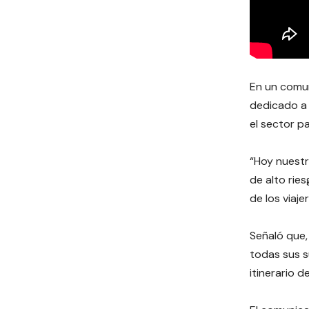
En un comun
dedicado a 
el sector pa
“Hoy nuestr
de alto rie
de los viaj
Señaló que, 
todas sus s
itinerario d