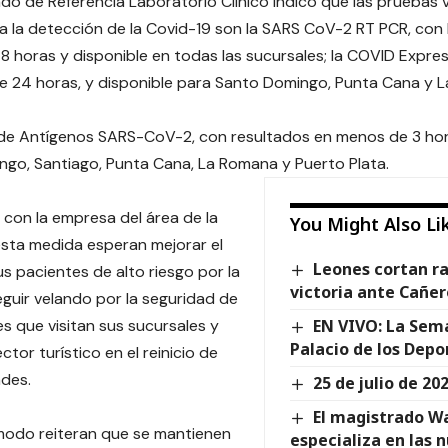
do de Referencia Laboratorio Clínico indicó que las pruebas v
ra la detección de la Covid-19 son la SARS CoV-2 RT PCR, con 
 horas y disponible en todas las sucursales; la COVID Expre
 24 horas, y disponible para Santo Domingo, Punta Cana y 
de Antígenos SARS-CoV-2, con resultados en menos de 3 hora
go, Santiago, Punta Cana, La Romana y Puerto Plata.
con la empresa del área de la
You Might Also Li
esta medida esperan mejorar el
Leones cortan r
us pacientes de alto riesgo por la
victoria ante Cañer
eguir velando por la seguridad de
es que visitan sus sucursales y
EN VIVO: La Sem
Palacio de los Depo
ctor turístico en el reinicio de
ades.
25 de julio de 20
El magistrado W
modo reiteran que se mantienen
especializa en las