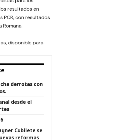
álidas para los
los resultados en
ss PCR, con resultados
La Romana.
s, disponible para
ke
acha derrotas con
os.
anal desde el
rtes
26
agner Cubilete se
 nuevas reformas