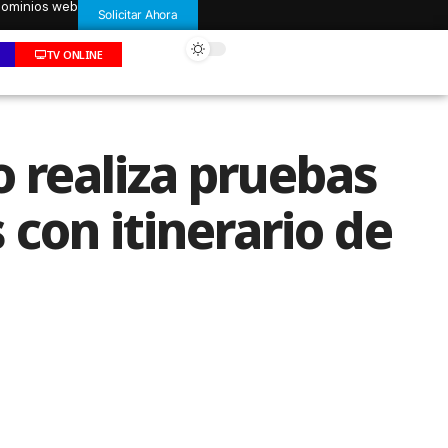
 dominios web
Solicitar Ahora
TV ONLINE
o realiza pruebas
 con itinerario de