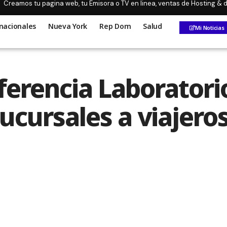
Creamos tu pagina web, tu Emisora o TV en linea, ventas de Hosting &
nacionales
Nueva York
Rep Dom
Salud
Mi Noticias
eferencia Laboratori
cursales a viajeros