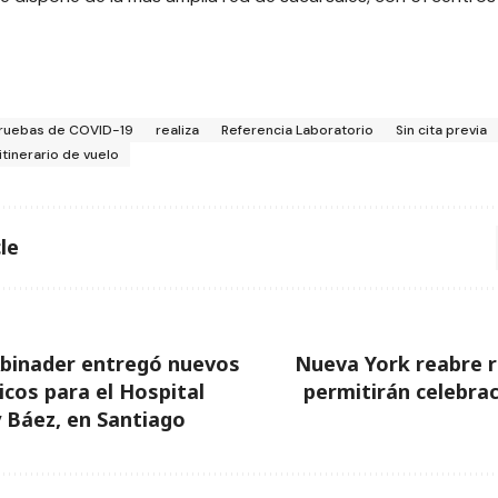
ruebas de COVID-19
realiza
Referencia Laboratorio
Sin cita previa
itinerario de vuelo
le
Abinader entregó nuevos
Nueva York reabre 
cos para el Hospital
permitirán celebra
y Báez, en Santiago