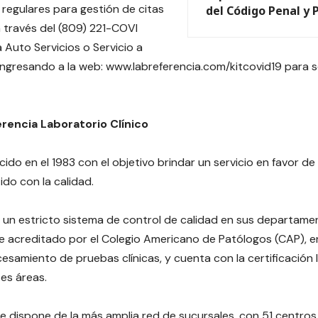
 regulares para gestión de citas
del Código Penal y 
 través del (809) 221-COVI
 Auto Servicios o Servicio a
 ingresando a la web:
www.labreferencia.com/kitcovid19
para s
rencia Laboratorio Clínico
ido en el 1983 con el objetivo brindar un servicio en favor de 
o con la calidad.
un estricto sistema de control de calidad en sus departame
 acreditado por el Colegio Americano de Patólogos (CAP), e
cesamiento de pruebas clínicas, y cuenta con la certificación 
tes áreas.
 dispone de la más amplia red de sucursales, con 51 centros d