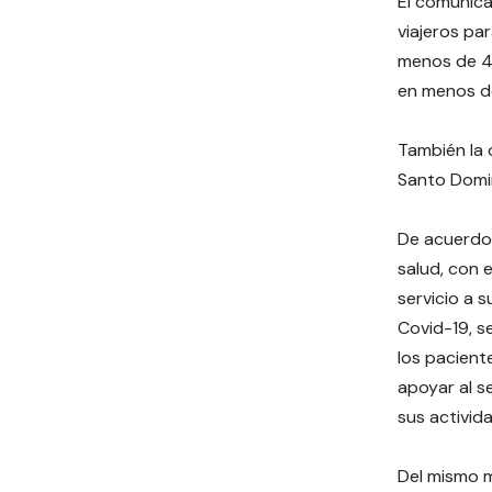
El comunica
viajeros pa
menos de 48
en menos de
También la 
Santo Domin
De acuerdo 
salud, con 
servicio a s
Covid-19, s
los pacient
apoyar al se
sus activid
Del mismo 