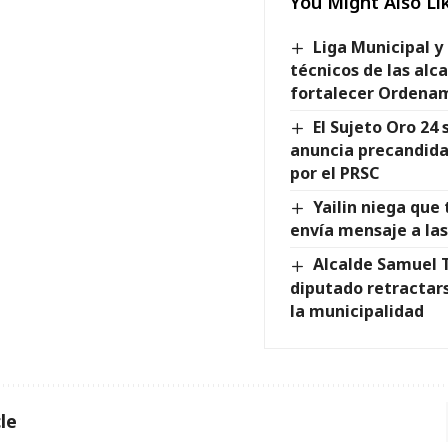
You Might Also Li
Liga Municipal 
técnicos de las alca
fortalecer Ordenam
El Sujeto Oro 24 s
anuncia precandida
por el PRSC
Yailin niega que
envía mensaje a la
Alcalde Samuel 
diputado retractar
la municipalidad
le