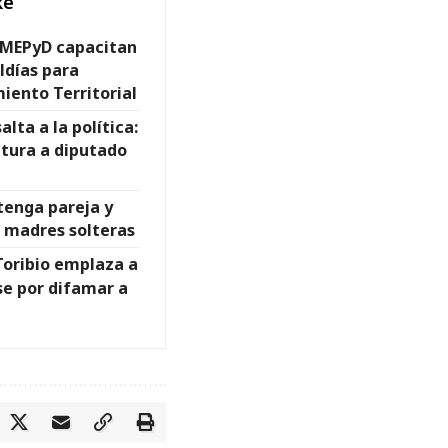
ke
y MEPyD capacitan
ldías para
iento Territorial
alta a la política:
tura a diputado
 tenga pareja y
s madres solteras
Toribio emplaza a
se por difamar a