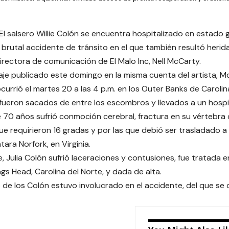
-El salsero Willie Colón se encuentra hospitalizado en estado
 brutal accidente de tránsito en el que también resultó herida
directora de comunicación de El Malo Inc, Nell McCarty.
je publicado este domingo en la misma cuenta del artista, Mc
currió el martes 20 a las 4 p.m. en los Outer Banks de Carolin
fueron sacados de entre los escombros y llevados a un hospital
de 70 años sufrió conmoción cerebral, fractura en su vértebra 
ue requirieron 16 gradas y por las que debió ser trasladado a o
ara Norfork, en Virginia.
, Julia Colón sufrió laceraciones y contusiones, fue tratada e
gs Head, Carolina del Norte, y dada de alta.
o de los Colón estuvo involucrado en el accidente, del que 