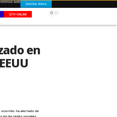
 dominios web
Solicitar Ahora
TV ONLINE
izado en
 EEUU
 ocurrido, ha alertado de
s en las redes sociales.