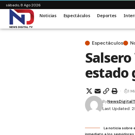
sábado, 8 Ago 2026
Noticias
Espectáculos
Deportes
Inter
Espectáculos
No
Salsero
estado 
1 M
By
NewsDigital
Last Updated: 25
La noticia sobre 
inmediato a los seguidores 