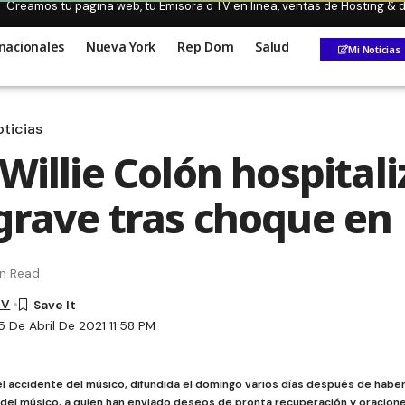
Creamos tu pagina web, tu Emisora o TV en linea, ventas de Hosting &
nacionales
Nueva York
Rep Dom
Salud
Mi Noticias
ticias
 Willie Colón hospital
grave tras choque en
in Read
TV
 De Abril De 2021 11:58 PM
el accidente del músico, difundida el domingo varios días después de haber
del músico, a quien han enviado deseos de pronta recuperación y oracione