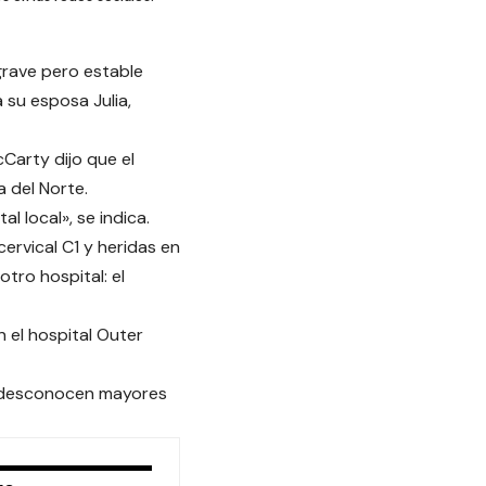
 grave pero estable
 su esposa Julia,
Carty dijo que el
a del Norte.
 local», se indica.
cervical C1 y heridas en
tro hospital: el
n el hospital Outer
se desconocen mayores