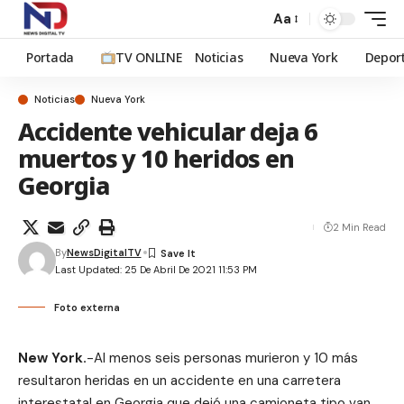
Aa
Portada
TV ONLINE
Noticias
Nueva York
Depor
Noticias
Nueva York
Accidente vehicular deja 6
muertos y 10 heridos en
Georgia
2 Min Read
By
NewsDigitalTV
Last Updated: 25 De Abril De 2021 11:53 PM
Foto externa
New York.
-Al menos seis personas murieron y 10 más
resultaron heridas en un accidente en una carretera
interestatal en Georgia que dejó una camioneta tipo van