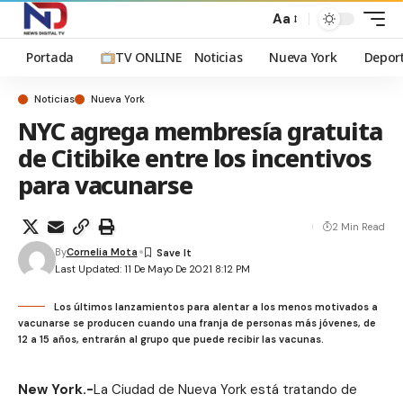
Aa
Portada
TV ONLINE
Noticias
Nueva York
Depor
Noticias
Nueva York
NYC agrega membresía gratuita
de Citibike entre los incentivos
para vacunarse
2 Min Read
By
Cornelia Mota
Last Updated: 11 De Mayo De 2021 8:12 PM
Los últimos lanzamientos para alentar a los menos motivados a
vacunarse se producen cuando una franja de personas más jóvenes, de
12 a 15 años, entrarán al grupo que puede recibir las vacunas.
New York.-
La Ciudad de Nueva York está tratando de