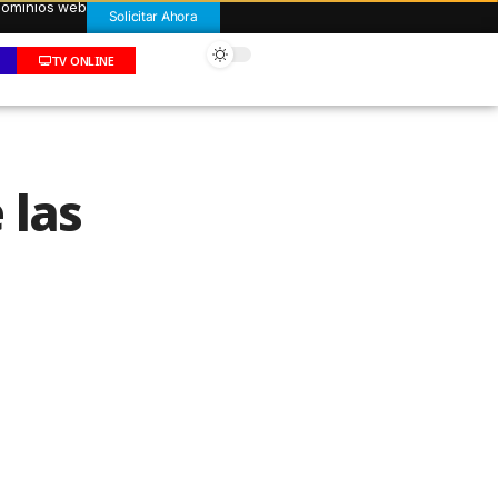
 dominios web
Solicitar Ahora
TV ONLINE
 las