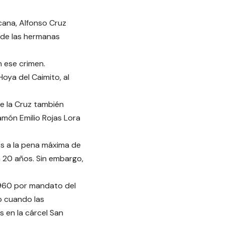
cana, Alfonso Cruz
 de las hermanas
n ese crimen.
oya del Caimito, al
de la Cruz también
amón Emilio Rojas Lora
s a la pena máxima de
a 20 años. Sin embargo,
1960 por mandato del
jo cuando las
s en la cárcel San