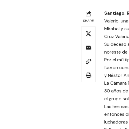
Santiago,
Valerio, un
SHARE
Mirabal y s
Cruz Valeri
Su deceso s
noreste de 
Por el múlt
fueron cond
y Néstor An
La Cámara P
30 años de 
el grupo so
Las hermana
entonces di
luchadoras 