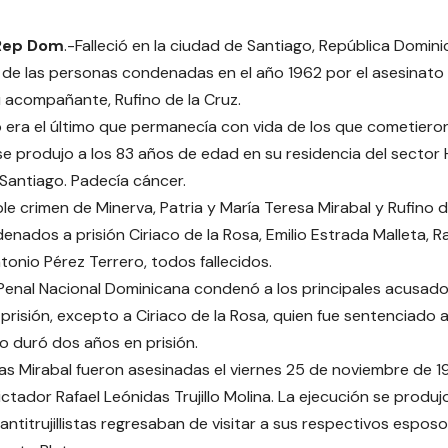
 Rep Dom
.-Falleció en la ciudad de
Santiago, República Domini
a de las personas condenadas en el año 1962 por el asesinato
u acompañante, Rufino de la Cruz.
o era el último que permanecía con vida de los que cometiero
e produjo a los 83 años de edad en su residencia del sector H
Santiago. Padecía cáncer.
iple crimen de Minerva, Patria y María Teresa Mirabal y Rufino 
enados a prisión Ciriaco de la Rosa, Emilio Estrada Malleta, R
tonio Pérez Terrero, todos fallecidos.
enal Nacional Dominicana condenó a los principales acusado
prisión, excepto a Ciriaco de la Rosa, quien fue sentenciado 
lo duró dos años en prisión.
s Mirabal fueron asesinadas el viernes 25 de noviembre de 
ctador Rafael Leónidas Trujillo Molina. La ejecución se produ
antitrujillistas regresaban de visitar a sus respectivos esposo