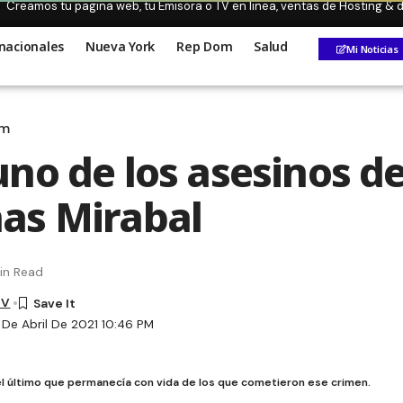
Creamos tu pagina web, tu Emisora o TV en linea, ventas de Hosting &
nacionales
Nueva York
Rep Dom
Salud
Mi Noticias
om
no de los asesinos de
as Mirabal
in Read
TV
 De Abril De 2021 10:46 PM
 el último que permanecía con vida de los que cometieron ese crimen.