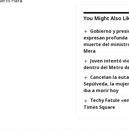
uerto Plata.
You Might Also Li
Gobierno y pres
expresan profunda 
muerte del ministr
Mera
Joven intentó vi
dentro del Metro d
Cancelan la eut
Sepúlveda, la muje
iba a morir hoy
Techy Fatule «e
Times Square