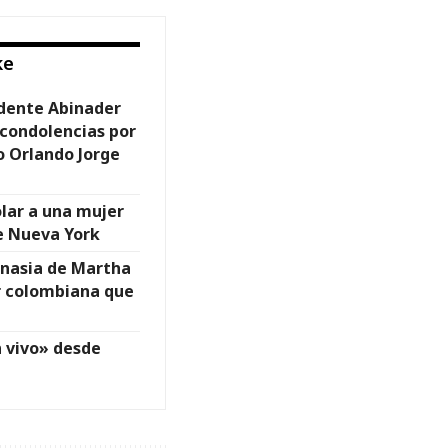
ke
idente Abinader
condolencias por
o Orlando Jorge
olar a una mujer
e Nueva York
anasia de Martha
r colombiana que
n vivo» desde