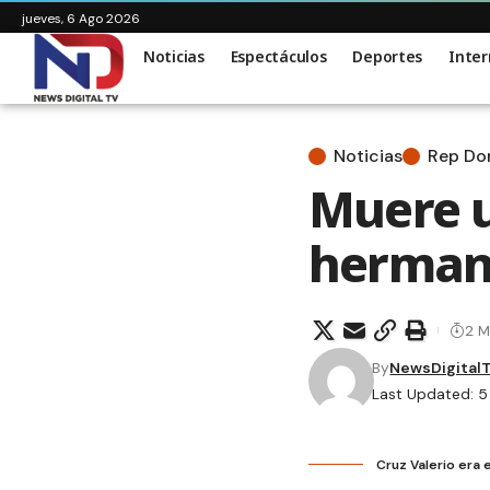
jueves, 6 Ago 2026
Noticias
Espectáculos
Deportes
Inter
Noticias
Rep D
Muere u
herman
2 M
By
NewsDigital
Last Updated: 5
Cruz Valerio era