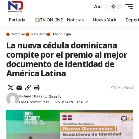
Aa
Portada
TV ONLINE
Noticias
Nueva York
Depor
Noticias
Rep Dom
Tecnología
La nueva cédula dominicana
compite por el premio al mejor
documento de identidad de
América Latina
3 Min Read
By
Janet Báez
Last Updated: 2 De Junio De 2026 11:54 PM