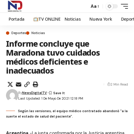
Aa
Portada
TV ONLINE
Noticias
Nueva York
Depor
Deportes
Noticias
Informe concluye que
Maradona tuvo cuidados
médicos deficientes e
inadecuados
2 Min Read
By
NewsDigitalTV
Last Updated: 1 De Mayo De 2021 12:18 PM
Según las versiones, el equipo médico contratado abandonó "a la
suerte el estado de salud del paciente".
Argentina.
-La junta conformada por la Justicia argentina