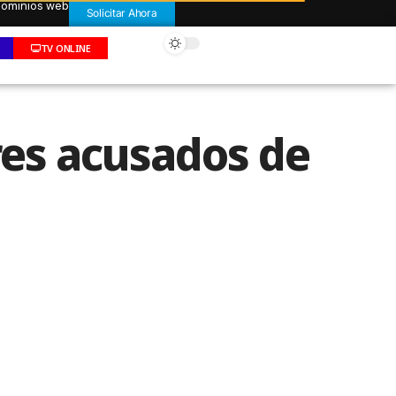
 dominios web
Solicitar Ahora
TV ONLINE
res acusados de