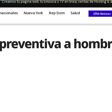
Creamos tu pagina web, tu Emisora o TV en linea, ventas de Hosting &
nacionales
Nueva York
Rep Dom
Salud
Mi Noticias
 preventiva a homb