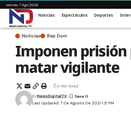
viernes, 7 Ago 2026
Noticias
Espectáculos
Deportes
Inter
Noticias
Rep Dom
Imponen prisión
matar vigilante
0 Min Read
By
NewsDigitalTV
Last Updated: 7 De Agosto De 2021 1:31 PM