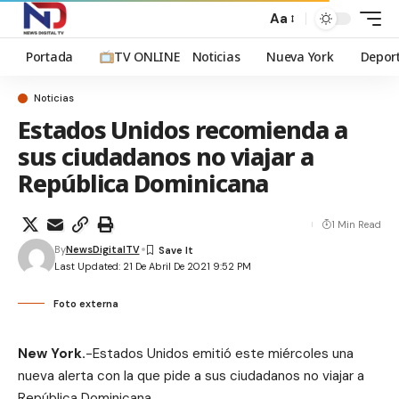
Aa
Portada
TV ONLINE
Noticias
Nueva York
Depor
Noticias
Estados Unidos recomienda a
sus ciudadanos no viajar a
República Dominicana
1 Min Read
By
NewsDigitalTV
Last Updated: 21 De Abril De 2021 9:52 PM
Foto externa
New York.
-Estados Unidos emitió este miércoles una
nueva alerta con la que pide a sus ciudadanos no viajar a
República Dominicana.