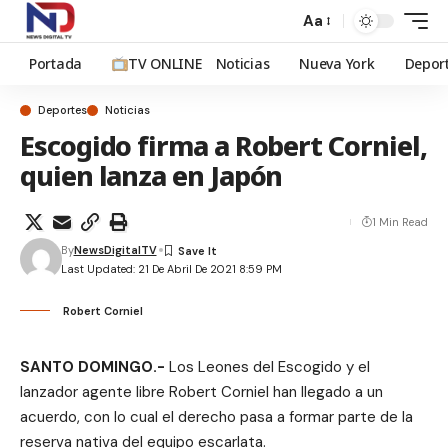
Aa
Portada
TV ONLINE
Noticias
Nueva York
Depor
Deportes
Noticias
Escogido firma a Robert Corniel,
quien lanza en Japón
1 Min Read
By
NewsDigitalTV
Last Updated: 21 De Abril De 2021 8:59 PM
Robert Corniel
SANTO DOMINGO.-
Los Leones del Escogido y el
lanzador agente libre Robert Corniel han llegado a un
acuerdo, con lo cual el derecho pasa a formar parte de la
reserva nativa del equipo escarlata.