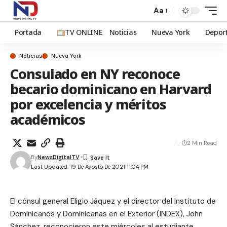
Aa
Portada
TV ONLINE
Noticias
Nueva York
Depor
Noticias
Nueva York
Consulado en NY reconoce
becario dominicano en Harvard
por excelencia y méritos
académicos
2 Min Read
By
NewsDigitalTV
Last Updated: 19 De Agosto De 2021 11:04 PM
El cónsul general Eligio Jáquez y el director del Instituto de
Dominicanos y Dominicanas en el Exterior (INDEX), John
Sánchez, reconocieron este miércoles al estudiante