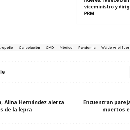
viceministro y diri
PRM
tropello
Cancelación
CMD
Médico
Pandemia
Waldo Ariel Suer
le
 Alina Hernández alerta
Encuentran parej
s de la lepra
muertos e