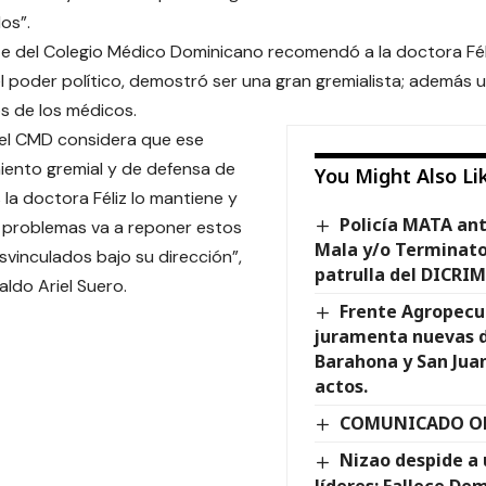
os”.
te del Colegio Médico Dominicano recomendó a la doctora Fél
l poder político, demostró ser una gran gremialista; además 
s de los médicos.
 el CMD considera que ese
ento gremial y de defensa de
You Might Also Li
 la doctora Féliz lo mantiene y
Policía MATA ant
 problemas va a reponer estos
Mala y/o Terminato
vinculados bajo su dirección”,
patrulla del DICRIM
ldo Ariel Suero.
Frente Agropecu
juramenta nuevas d
Barahona y San Jua
actos.
COMUNICADO OF
Nizao despide a 
líderes: Fallece De