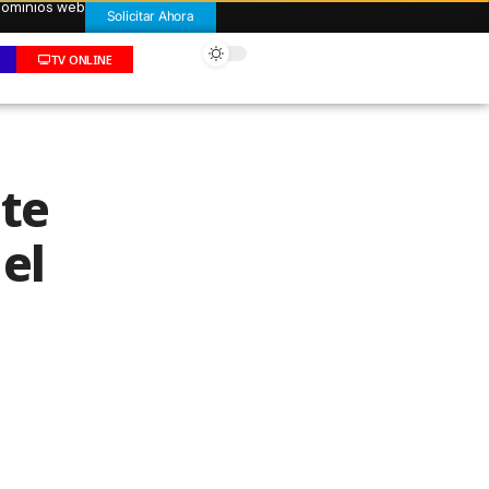
 dominios web
Solicitar Ahora
TV ONLINE
nte
el