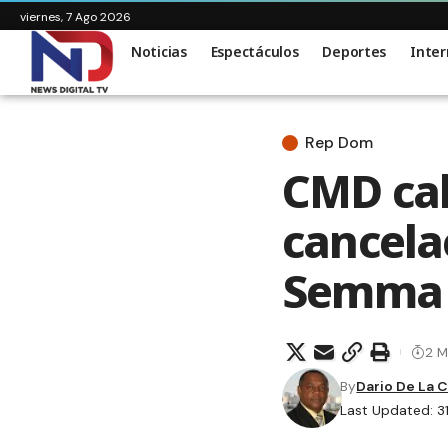
viernes, 7 Ago 2026
Noticias
Espectáculos
Deportes
Inter
Rep Dom
CMD cal
cancela
Semma
2 M
By
Dario De La 
Last Updated: 3