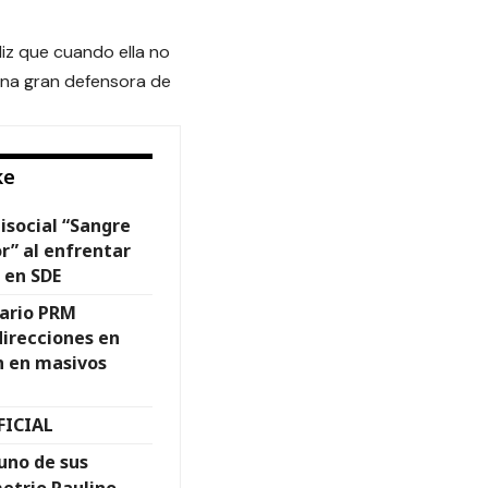
iz que cuando ella no
una gran defensora de
ke
isocial “Sangre
r” al enfrentar
 en SDE
ario PRM
irecciones en
n en masivos
ICIAL
uno de sus
metrio Paulino,