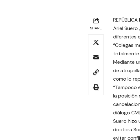
REPÚBLICA 
Ariel Suero
SHARE
diferentes 
“Colegas mé
totalmente 
Mediante un
de atropell
como lo rep
“Tampoco e
la posición
cancelacion
diálogo CM
Suero hizo 
doctora Son
evitar conf