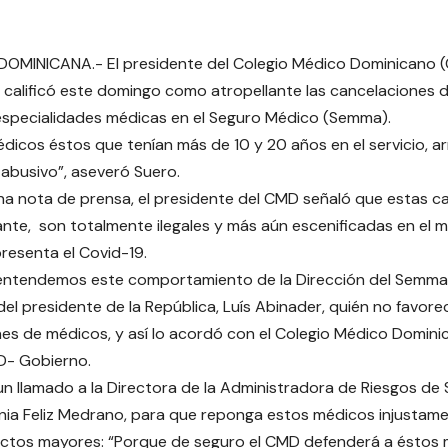
DOMINICANA.- El presidente del Colegio Médico Dominicano 
 , calificó este domingo como atropellante las cancelaciones 
especialidades médicas en el Seguro Médico (Semma).
dicos éstos que tenían más de 10 y 20 años en el servicio, arro
abusivo”, aseveró Suero.
a nota de prensa, el presidente del CMD señaló que estas 
ante, son totalmente ilegales y más aún escenificadas en el
resenta el Covid-19.
ntendemos este comportamiento de la Dirección del Semma,
 del presidente de la República, Luís Abinader, quién no favor
es de médicos, y así lo acordó con el Colegio Médico Domini
D- Gobierno.
un llamado a la Directora de la Administradora de Riesgos de
ia Feliz Medrano, para que reponga estos médicos injustame
lictos mayores: “Porque de seguro el CMD defenderá a éstos