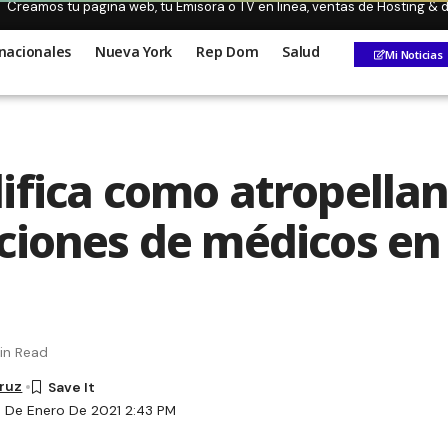
Creamos tu pagina web, tu Emisora o TV en linea, ventas de Hosting &
nacionales
Nueva York
Rep Dom
Salud
Mi Noticias
ifica como atropella
ciones de médicos en 
in Read
Cruz
1 De Enero De 2021 2:43 PM