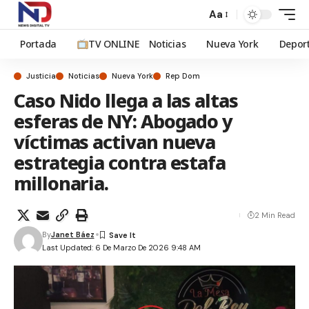
Aa
Portada
TV ONLINE
Noticias
Nueva York
Depor
Justicia
Noticias
Nueva York
Rep Dom
Caso Nido llega a las altas
esferas de NY: Abogado y
víctimas activan nueva
estrategia contra estafa
millonaria.
2 Min Read
By
Janet Báez
Last Updated: 6 De Marzo De 2026 9:48 AM