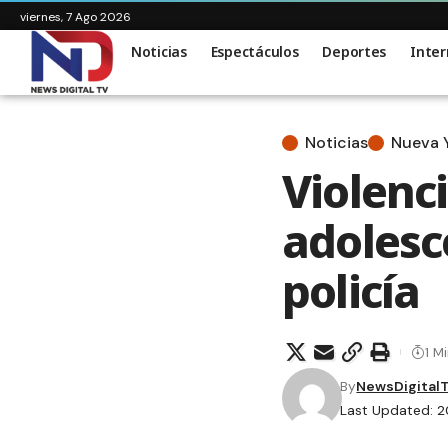
viernes, 7 Ago 2026
Noticias
Espectáculos
Deportes
Inter
Noticias
Nueva 
Violenc
adolesc
policía
1 M
By
NewsDigital
Last Updated: 2