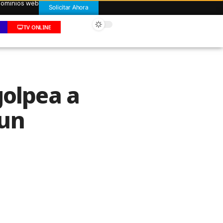
 dominios web
Solicitar Ahora
TV ONLINE
golpea a
 un