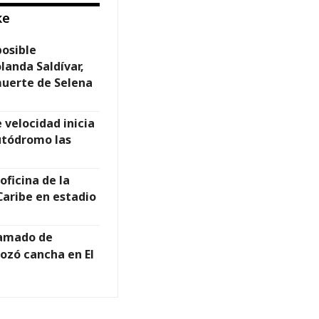
ke
posible
landa Saldívar,
muerte de Selena
velocidad inicia
utódromo las
ficina de la
Caribe en estadio
lamado de
ozó cancha en El