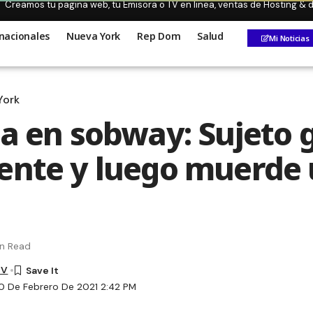
Creamos tu pagina web, tu Emisora o TV en linea, ventas de Hosting &
nacionales
Nueva York
Rep Dom
Salud
Mi Noticias
York
ia en sobway: Sujeto 
ente y luego muerde
in Read
TV
0 De Febrero De 2021 2:42 PM