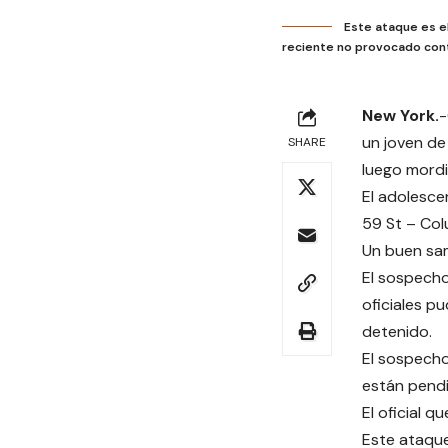
Este ataque es el
reciente no provocado cont
New York.
-
un joven de
SHARE
luego mordió
El adolesce
59 St – Col
Un buen sam
El sospecho
oficiales p
detenido.
El sospecho
están pendi
El oficial q
Este ataque