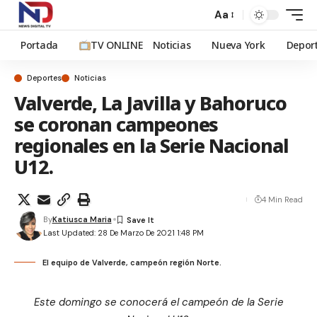
Aa
Portada
TV ONLINE
Noticias
Nueva York
Depor
Deportes
Noticias
Valverde, La Javilla y Bahoruco
se coronan campeones
regionales en la Serie Nacional
U12.
4 Min Read
By
Katiusca Maria
Last Updated: 28 De Marzo De 2021 1:48 PM
El equipo de Valverde, campeón región Norte.
Este domingo se conocerá el campeón de la Serie