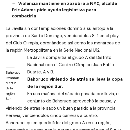
Violencia mantiene en zozobra a NYC; alcalde
Eric Adams pide ayuda legislativa para
combatirla
La Javilla sin contemplaciones dominó a su antojo a la
provincia de Santo Domingo, venciéndoles 8-1 en el pley
del Club Olimpia, coronándose así como los monarcas de
la región Metropolitana en la Serie Nacional U12.
La Javilla compartía el grupo A del Distrito
Nacional con el Centro Olímpico Juan Pablo
Duarte, A y B.
Bahoruco
levantan
Bahoruco viniendo de atrás se lleva la copa
el cetro
de la región Sur.
de la
En una mañana del sábado pasada por lluvia, el
región
Sur.
conjunto de Bahoruco aprovechó la pausa, y
viniendo de atrás le sacó un buen partido a la provincia
Peravia, venciendolos cinco carreras a cuatro.
Bahoruco, quien quedó líder del grupo A en su región,
regresará a la casa con la corona de campeón en el Sur, y