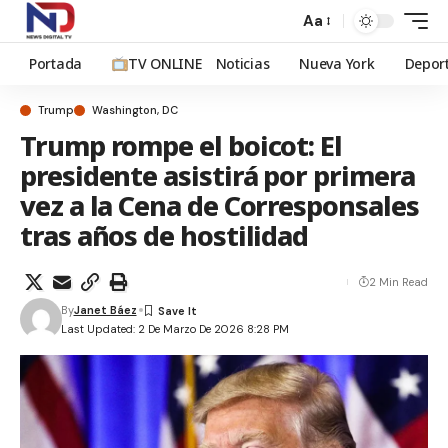
Aa
Portada
TV ONLINE
Noticias
Nueva York
Depor
Trump
Washington, DC
Trump rompe el boicot: El
presidente asistirá por primera
vez a la Cena de Corresponsales
tras años de hostilidad
2 Min Read
By
Janet Báez
Last Updated: 2 De Marzo De 2026 8:28 PM