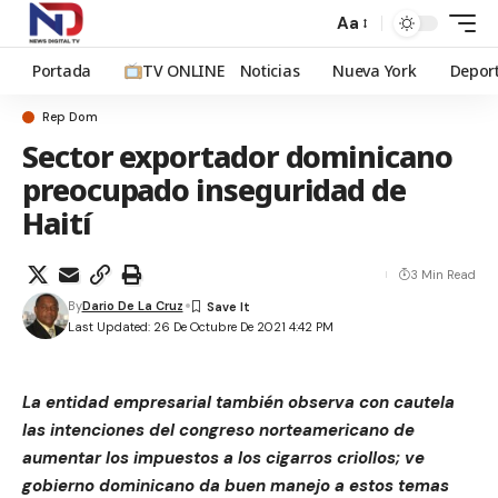
Aa
Portada
TV ONLINE
Noticias
Nueva York
Depor
Rep Dom
Sector exportador dominicano
preocupado inseguridad de
Haití
3 Min Read
By
Dario De La Cruz
Last Updated: 26 De Octubre De 2021 4:42 PM
La entidad empresarial también observa con cautela
las intenciones del congreso norteamericano de
aumentar los impuestos a los cigarros criollos; ve
gobierno dominicano da buen manejo a estos temas