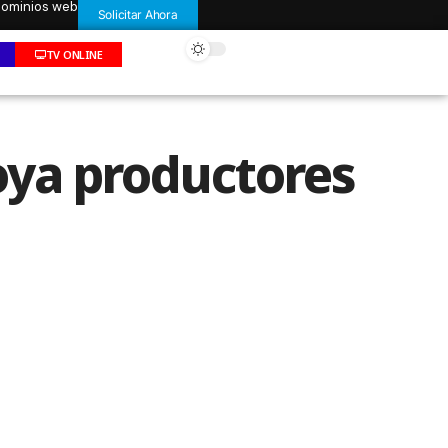
 dominios web
Solicitar Ahora
TV ONLINE
oya productores