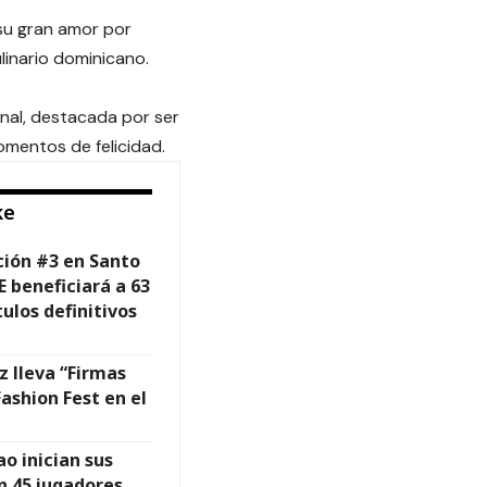
su gran amor por
ulinario dominicano.
nal, destacada por ser
momentos de felicidad.
ke
pción #3 en Santo
 beneficiará a 63
ulos definitivos
 lleva “Firmas
Fashion Fest en el
ao inician sus
 45 jugadores.