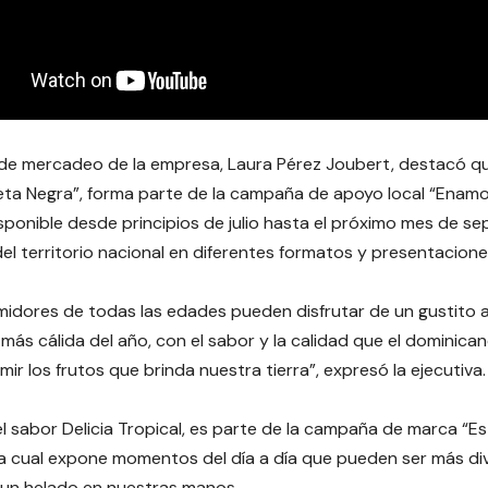
de mercadeo de la empresa, Laura Pérez Joubert, destacó qu
ueta Negra”, forma parte de la campaña de apoyo local “Enamo
sponible desde principios de julio hasta el próximo mes de se
del territorio nacional en diferentes formatos y presentacione
idores de todas las edades pueden disfrutar de un gustito 
ás cálida del año, con el sabor y la calidad que el dominica
ir los frutos que brinda nuestra tierra”, expresó la ejecutiva.
el sabor Delicia Tropical, es parte de la campaña de marca “Es
 la cual expone momentos del día a día que pueden ser más div
 un helado en nuestras manos.