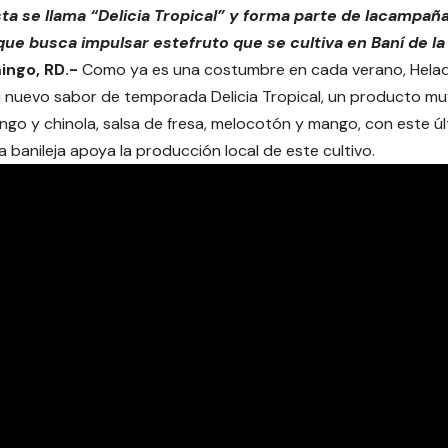
a se llama “Delicia Tropical” y forma parte de la
campaña
que busca impulsar este
fruto que se cultiva en Baní de la
ingo, RD.-
Como ya es una costumbre en cada verano, Helado
 nuevo sabor de temporada Delicia Tropical, un producto m
go y chinola, salsa de fresa, melocotón y mango, con este úl
 banileja apoya la producción local de este cultivo.