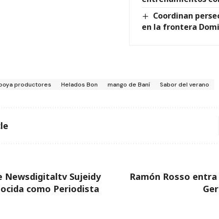
Coordinan persec
en la frontera Dom
poya productores
Helados Bon
mango de Baní
Sabor del verano
le
e Newsdigitaltv Sujeidy
Ramón Rosso entra 
ocida como Periodista
Ger