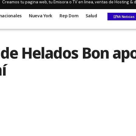
Creamos tu pagina web, tu Emisora o TV en linea, ventas de Hosting &
nacionales
Nueva York
Rep Dom
Salud
Mi Noticias
 de Helados Bon ap
í