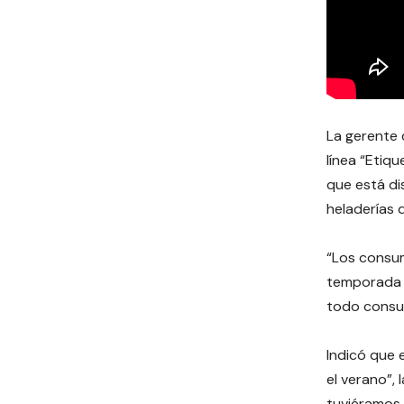
La gerente 
línea “Etiq
que está di
heladerías 
“Los consum
temporada m
todo consum
Indicó que 
el verano”,
tuviéramos