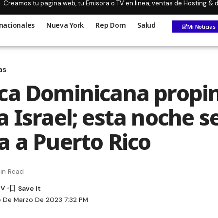
Creamos tu pagina web, tu Emisora o TV en linea, ventas de Hosting &
nacionales
Nueva York
Rep Dom
Salud
Mi Noticias
as
ca Dominicana propi
 Israel; esta noche s
a a Puerto Rico
in Read
TV
5 De Marzo De 2023 7:32 PM