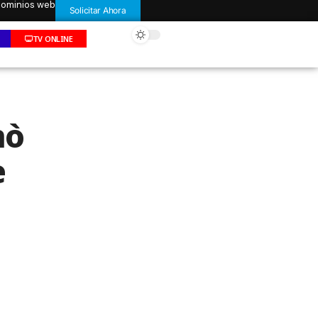
 dominios web
Solicitar Ahora
TV ONLINE
nò
e