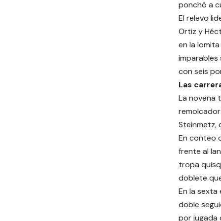
ponchó a c
El relevo l
Ortiz y Héc
en la lomita
imparables s
con seis po
Las carrer
La novena t
remolcador 
Steinmetz, 
En conteo 
frente al l
tropa quis
doblete que
En la sexta
doble segui
por jugada 