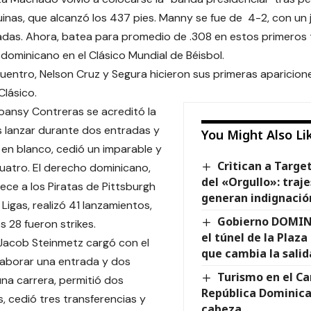
inas, que alcanzó los 437 pies. Manny se fue de 4-2, con un
adas. Ahora, batea para promedio de .308 en estos primeros 
ominicano en el Clásico Mundial de Béisbol.
uentro, Nelson Cruz y Segura hicieron sus primeras aparicion
Clásico.
Roansy Contreras se acreditó la
as lanzar durante dos entradas y
You Might Also Li
 en blanco, cedió un imparable y
Crìtican a Targe
uatro. El derecho dominicano,
del «Orgullo»: traj
ce a los Piratas de Pittsburgh
generan indignació
Ligas, realizó 41 lanzamientos,
Gobierno DOMIN
s 28 fueron strikes.
el túnel de la Plaza
Jacob Steinmetz cargó con el
que cambia la salid
laborar una entrada y dos
Turismo en el Ca
una carrera, permitió dos
República Dominica
s, cedió tres transferencias y
cabeza