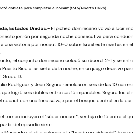
ectó doblete para completar el nocaut (foto/Alberto Calvo).
rida, Estados Unidos.-
El picheo dominicano volvió a lucir i
nectó jonrón por segunda noche consecutiva para conducir 
a una victoria por nocaut 10-0 sobre Israel este martes en el
.
iunfo, el conjunto dominicano colocó su récord 2-1 y se enfr
e Puerto Rico a las siete de la noche, en un juego decisivo pa
el Grupo D.
lio Rodríguez y Jean Segura remolcaron seis de las 10 carrer
 que logró seis dobles entre sus 15 imparables. Segura fue el
l nocaut con una línea salvaje por el bosque central en la par
el torneo incluyen el “súper nocaut”, ventaja de 15 entre el q
partir del episodio siete.
sta Machado volvió a colocarse la “banda presidencial” tras 