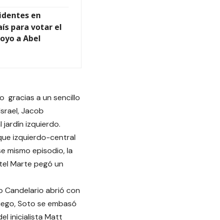
identes en
aís para votar el
oyo a Abel
o gracias a un sencillo
srael, Jacob
 jardín izquierdo.
ue izquierdo-central
se mismo episodio, la
tel Marte pegó un
do Candelario abrió con
Luego, Soto se embasó
l inicialista Matt