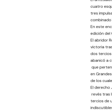
cuatro esqu
tres impuls
combinado d
En este enc
edición del 
El abridor 
victoria tr
dos tercios
abanicó a c
que pertene
en Grandes 
de los cuale
El derecho 
revés tras 
tercios de 
indiscutible