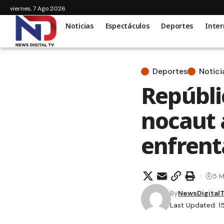
viernes, 7 Ago 2026
Noticias
Espectáculos
Deportes
Inter
Deportes
Notici
Repúbli
nocaut a
enfrent
5 M
By
NewsDigital
Last Updated: 1