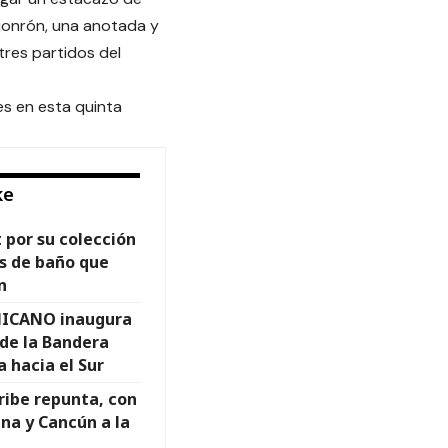
 jonrón, una anotada y
tres partidos del
es en esta quinta
ke
t por su colección
es de baño que
n
ICANO inaugura
 de la Bandera
a hacia el Sur
ribe repunta, con
na y Cancún a la