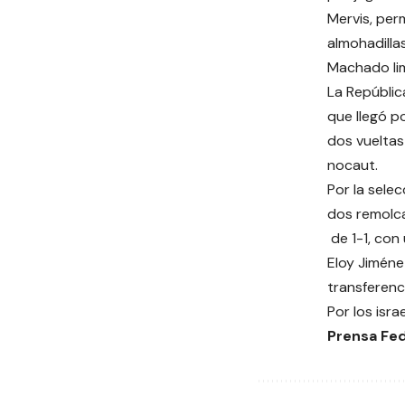
Mervis, per
almohadilla
Machado lim
La Repúblic
que llegó p
dos vueltas
nocaut.
Por la sele
dos remolca
de 1-1, con
Eloy Jiméne
transferenc
Por los isr
Prensa F