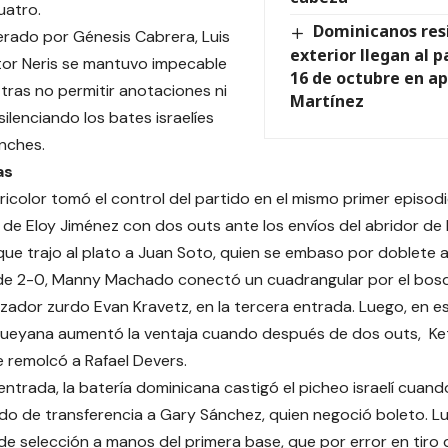
uatro.
Dominicanos res
iderado por Génesis Cabrera, Luis
exterior llegan al p
tor Neris se mantuvo impecable
16 de octubre en ap
 tras no permitir anotaciones ni
Martínez
ilenciando los bates israelíes
nches.
as
ricolor tomó el control del partido en el mismo primer episodi
de Eloy Jiménez con dos outs ante los envíos del abridor de I
que trajo al plato a Juan Soto, quien se embaso por doblete al
de 2-0, Manny Machado conectó un cuadrangular por el bosq
anzador zurdo Evan Kravetz, en la tercera entrada. Luego, en e
queyana aumentó la ventaja cuando después de dos outs, Ke
 remolcó a Rafael Devers.
 entrada, la batería dominicana castigó el picheo israelí cuan
do de transferencia a Gary Sánchez, quien negoció boleto. 
de selección a manos del primera base, que por error en tiro de