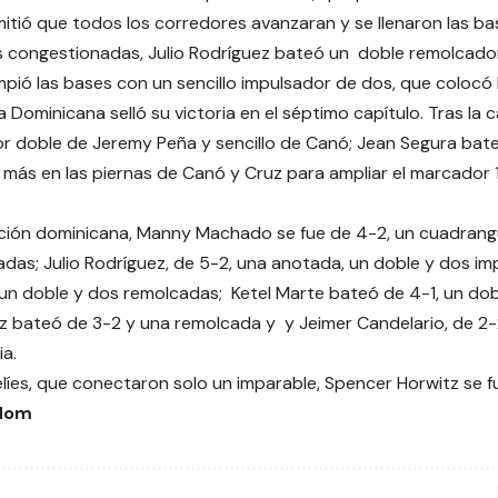
mitió que todos los corredores avanzaran y se llenaron las ba
s congestionadas, Julio Rodríguez bateó un doble remolcador
pió las bases con un sencillo impulsador de dos, que colocó l
a Dominicana selló su victoria en el séptimo capítulo. Tras la
or doble de Jeremy Peña y sencillo de Canó; Jean Segura bate
 más en las piernas de Canó y Cruz para ampliar el marcador 1
cción dominicana, Manny Machado se fue de 4-2, un cuadrang
das; Julio Rodríguez, de 5-2, una anotada, un doble y dos im
 un doble y dos remolcadas; Ketel Marte bateó de 4-1, un do
z bateó de 3-2 y una remolcada y y Jeimer Candelario, de 2
ia.
aelíes, que conectaron solo un imparable, Spencer Horwitz se f
edom