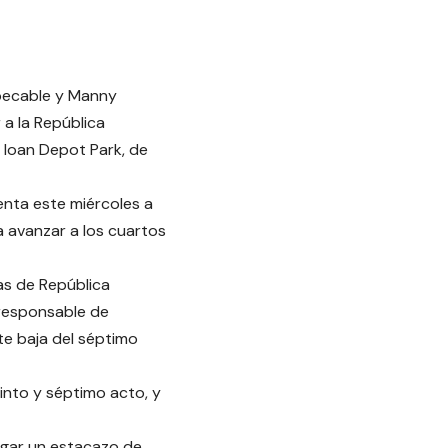
mpecable y Manny
a la República
 loan Depot Park, de
enta este miércoles a
ra avanzar a los cuartos
as de República
 responsable de
te baja del séptimo
uinto y séptimo acto, y
pegar un estacazo de