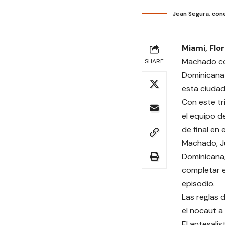
Jean Segura, con
Miami, Flo
Machado co
SHARE
Dominicana 
esta ciudad
Con este tr
el equipo d
de final en 
Machado, Ju
Dominicana,
completar e
episodio.
Las reglas d
el nocaut a 
El antesali