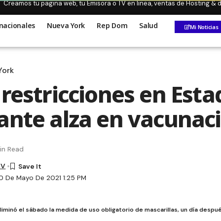
Creamos tu pagina web, tu Emisora o TV en linea, ventas de Hosting &
nacionales
Nueva York
Rep Dom
Salud
Mi Noticias
York
 restricciones en Esta
ante alza en vacunac
in Read
TV
0 De Mayo De 2021 1:25 PM
iminó el sábado la medida de uso obligatorio de mascarillas, un día desp