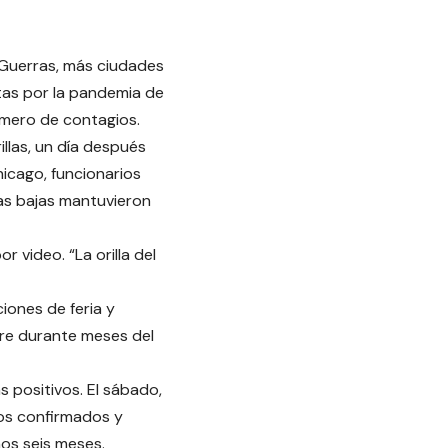
 Guerras, más ciudades
tas por la pandemia de
mero de contagios.
llas, un día después
hicago, funcionarios
ras bajas mantuvieron
r video. “La orilla del
iones de feria y
rre durante meses del
 positivos. El sábado,
ios confirmados y
mos seis meses.