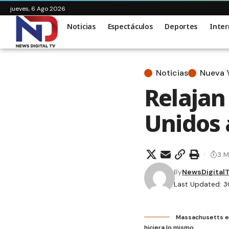
jueves, 6 Ago 2026
Noticias
Espectáculos
Deportes
Inter
Noticias
Nueva 
Relajan
Unidos 
3 M
By
NewsDigital
Last Updated: 3
Massachusetts el
hiciera lo mismo.