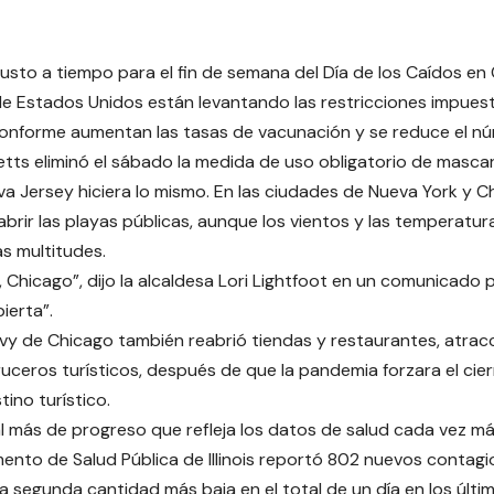
usto a tiempo para el fin de semana del Día de los Caídos en
e Estados Unidos están levantando las restricciones impues
onforme aumentan las tasas de vacunación y se reduce el nú
ts eliminó el sábado la medida de uso obligatorio de mascari
a Jersey hiciera lo mismo. En las ciudades de Nueva York y C
 abrir las playas públicas, aunque los vientos y las temperatu
as multitudes.
 Chicago”, dijo la alcaldesa Lori Lightfoot en un comunicado po
ierta”.
avy de Chicago también reabrió tiendas y restaurantes, atracc
uceros turísticos, después de que la pandemia forzara el cie
ino turístico.
l más de progreso que refleja los datos de salud cada vez más
ento de Salud Pública de Illinois reportó 802 nuevos contag
la segunda cantidad más baja en el total de un día en los últi