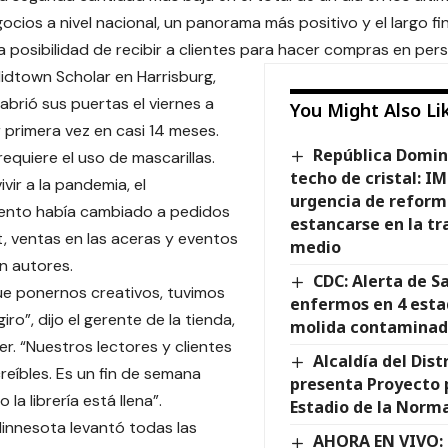
gocios a nivel nacional, un panorama más positivo y el largo f
la posibilidad de recibir a clientes para hacer compras en per
 Midtown Scholar en Harrisburg,
 abrió sus puertas el viernes a
You Might Also Li
r primera vez en casi 14 meses.
República Domin
equiere el uso de mascarillas.
techo de cristal: I
vir a la pandemia, el
urgencia de reform
iento había cambiado a pedidos
estancarse en la tr
t, ventas en las aceras y eventos
medio
on autores.
CDC: Alerta de S
e ponernos creativos, tuvimos
enfermos en 4 esta
iro”, dijo el gerente de la tienda,
molida contamina
er. “Nuestros lectores y clientes
Alcaldía del Dist
creíbles. Es un fin de semana
presenta Proyecto 
o la librería está llena”.
Estadio de la Norm
 Minnesota levantó todas las
AHORA EN VIVO: 