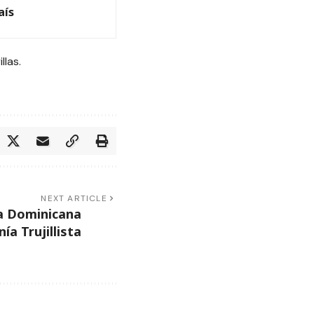
aís
las.
NEXT ARTICLE
a Dominicana
nía Trujillista