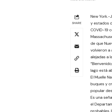
New York.-J
y estados d
SHARE
COVID-19 c
Massachuset
de que Nuev
volvieron a
alejadas a l
“Bienvenido,
lago está ab
El Muelle N
buques y cr
popular dest
Es una seña
el Departam
probables, 