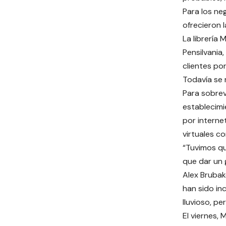
Para los ne
ofrecieron 
La librería
Pensilvania,
clientes po
Todavía se r
Para sobrevi
establecim
por interne
virtuales c
“Tuvimos qu
que dar un g
Alex Brubak
han sido in
lluvioso, per
El viernes,