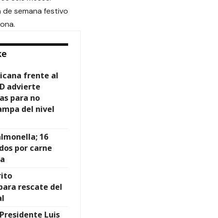
in de semana festivo
sona.
ke
icana frente al
MD advierte
as para no
ampa del nivel
almonella; 16
dos por carne
da
rito
para rescate del
al
Presidente Luis