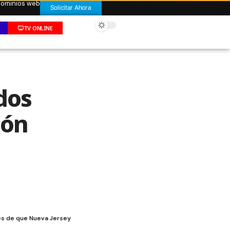
 dominios web
Solicitar Ahora
TV ONLINE
dos
ión
ués de que Nueva Jersey