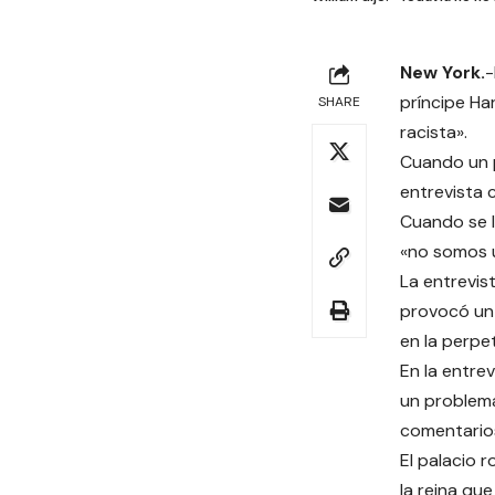
New York.
-
príncipe Har
SHARE
racista».
Cuando un p
entrevista c
Cuando se le
«no somos u
La entrevis
provocó un 
en la perpe
En la entrev
un problema
comentario
El palacio 
la reina qu