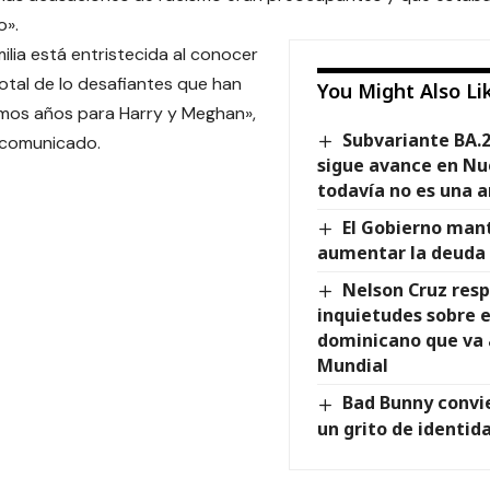
o».
ilia está entristecida al conocer
total de lo desafiantes que han
You Might Also Li
timos años para Harry y Meghan»,
Subvariante BA.
l comunicado.
sigue avance en Nu
todavía no es una
El Gobierno mant
aumentar la deuda
Nelson Cruz res
inquietudes sobre 
dominicano que va a
Mundial
Bad Bunny convie
un grito de identid