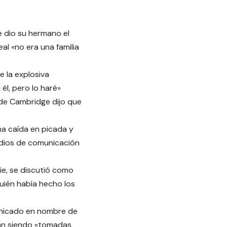
e dio su hermano el
eal «no era una familia
 la explosiva
él, pero lo haré»
e de Cambridge dijo que
na caída en picada y
medios de comunicación
hie, se discutió como
uién había hecho los
municado en nombre de
ban siendo «tomadas