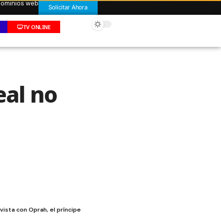
 dominios web
Solicitar Ahora
TV ONLINE
eal no
ista con Oprah, el príncipe