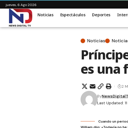
jueves, 6 Ago 2026
Noticias
Espectáculos
Deportes
Inter
Noticias
Noticia
Príncipe
es una f
2 M
By
NewsDigital
Last Updated: 1
Cuando un period
William dijo: «Todavía no he