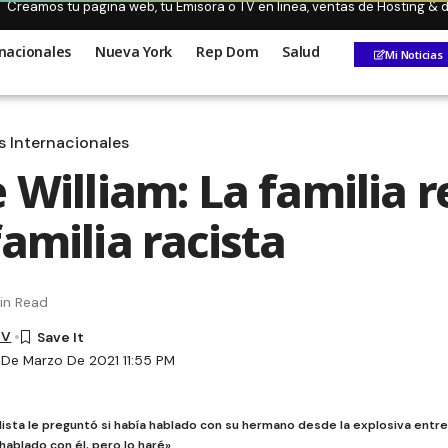
Creamos tu pagina web, tu Emisora o TV en linea, ventas de Hosting &
nacionales
Nueva York
Rep Dom
Salud
Mi Noticias
s Internacionales
 William: La familia r
amilia racista
in Read
TV
1 De Marzo De 2021 11:55 PM
ista le preguntó si había hablado con su hermano desde la explosiva entrev
 hablado con él, pero lo haré»