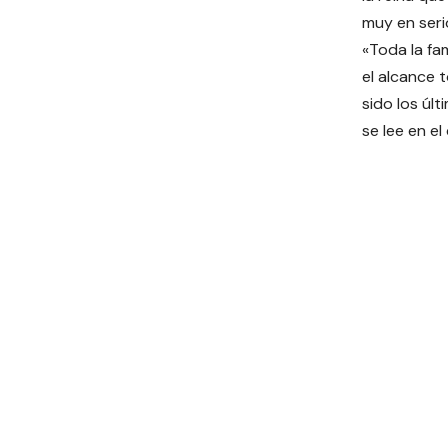
muy en seri
«Toda la fam
el alcance 
sido los úl
se lee en e