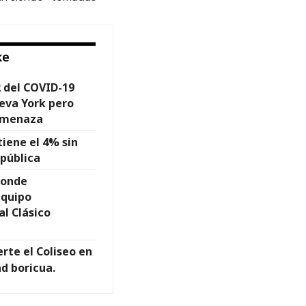
ke
2 del COVID-19
eva York pero
 amenaza
iene el 4% sin
 pública
ponde
equipo
l Clásico
rte el Coliseo en
ad boricua.