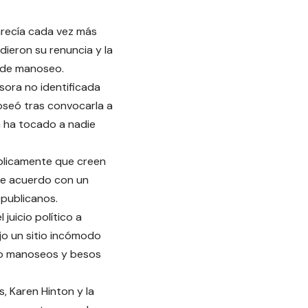
recía cada vez más
dieron su renuncia y la
ón de manoseo.
sora no identificada
oseó tras convocarla a
ca ha tocado a nadie
blicamente que creen
de acuerdo con un
epublicanos.
juicio político a
jo un sitio incómodo
do manoseos y besos
, Karen Hinton y la