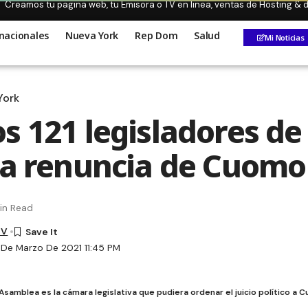
Creamos tu pagina web, tu Emisora o TV en linea, ventas de Hosting &
nacionales
Nueva York
Rep Dom
Salud
Mi Noticias
York
s 121 legisladores de
la renuncia de Cuomo
in Read
TV
1 De Marzo De 2021 11:45 PM
 Asamblea es la cámara legislativa que pudiera ordenar el juicio político a