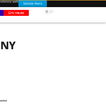
 dominios web
Solicitar Ahora
TV ONLINE
 NY
 Cuomo