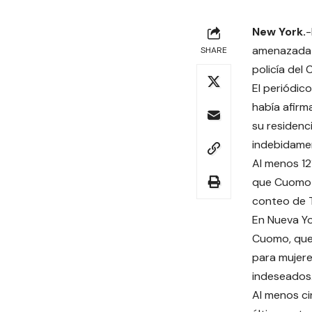
New York.
-
amenazada e
SHARE
policía del 
El periódic
había afirm
su residenc
indebidame
Al menos 12
que Cuomo y
conteo de T
En Nueva Yor
Cuomo, que 
para mujere
indeseados
Al menos ci