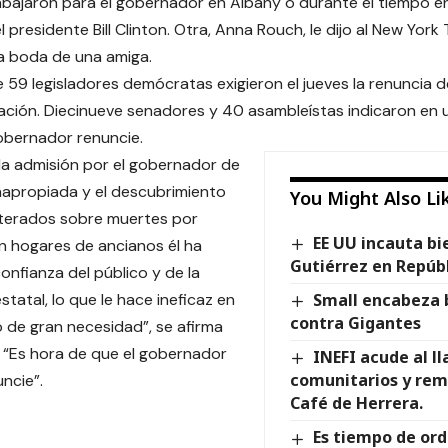
abajaron para el gobernador en Albany o durante el tiempo e
l presidente Bill Clinton. Otra, Anna Rouch, le dijo al New Yor
a boda de una amiga.
 59 legisladores demócratas exigieron el jueves la renuncia d
ción. Diecinueve senadores y 40 asambleístas indicaron en 
obernador renuncie.
e la admisión por el gobernador de
apropiada y el descubrimiento
You Might Also Li
lterados sobre muertes por
EE UU incauta bi
 hogares de ancianos él ha
Gutiérrez en Repúb
onfianza del público y de la
estatal, lo que le hace ineficaz en
Small encabeza 
contra Gigantes
 de gran necesidad”, se afirma
a. “Es hora de que el gobernador
INEFI acude al l
comunitarios y rem
ncie”.
Café de Herrera.
Es tiempo de ord