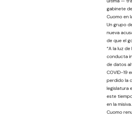
última — tr
gabinete de
Cuomo en l
Un grupo de
nueva acusa
de que el g
“A la luz d
conducta in
de datos a
COVID-19 en
perdido la c
legislatura 
este tiempo
en la misiv
Cuomo renu