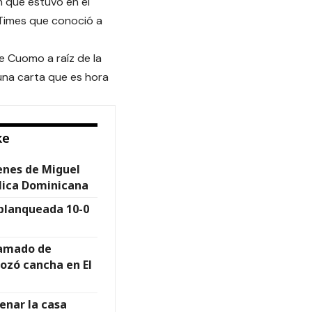
n que estuvo en el
k Times que conoció a
e Cuomo a raíz de la
una carta que es hora
ke
enes de Miguel
lica Dominicana
blanqueada 10-0
lamado de
ozó cancha en El
enar la casa