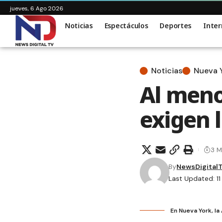
jueves, 6 Ago 2026
Noticias
Espectáculos
Deportes
Inter
Noticias
Nueva 
Al meno
exigen 
3 M
By
NewsDigital
Last Updated: 1
En Nueva York, la