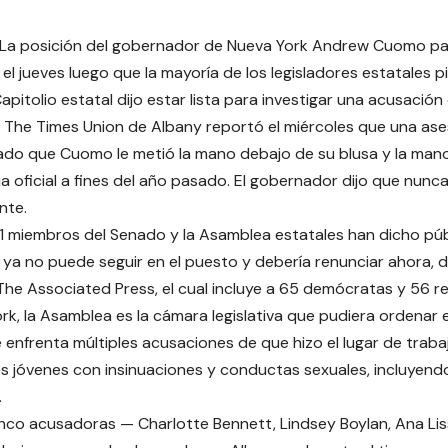
La posición del gobernador de Nueva York Andrew Cuomo pa
l jueves luego que la mayoría de los legisladores estatales pi
Capitolio estatal dijo estar lista para investigar una acusaci
o The Times Union de Albany reportó el miércoles que una ase
ado que Cuomo le metió la mano debajo de su blusa y la man
ia oficial a fines del año pasado. El gobernador dijo que nun
nte.
1 miembros del Senado y la Asamblea estatales han dicho pú
a no puede seguir en el puesto y debería renunciar ahora, 
he Associated Press, el cual incluye a 65 demócratas y 56 r
k, la Asamblea es la cámara legislativa que pudiera ordenar el 
enfrenta múltiples acusaciones de que hizo el lugar de traba
s jóvenes con insinuaciones y conductas sexuales, incluyen
.
nco acusadoras — Charlotte Bennett, Lindsey Boylan, Ana Liss