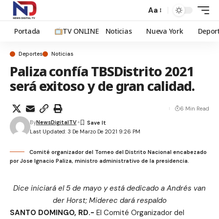
Aa
Portada
TV ONLINE
Noticias
Nueva York
Depor
Deportes
Noticias
Paliza confía TBSDistrito 2021
será exitoso y de gran calidad.
6 Min Read
By
NewsDigitalTV
Last Updated: 3 De Marzo De 2021 9:26 PM
Comité organizador del Torneo del Distrito Nacional encabezado
por Jose Ignacio Paliza, ministro administrativo de la presidencia.
Dice iniciará el 5 de mayo y está dedicado a Andrés van
der Horst; Miderec dará respaldo
SANTO DOMINGO, RD.-
El Comité Organizador del