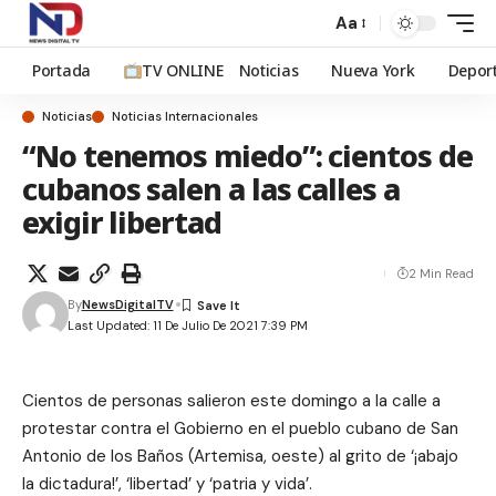
Aa
Portada
TV ONLINE
Noticias
Nueva York
Depor
Noticias
Noticias Internacionales
“No tenemos miedo”: cientos de
cubanos salen a las calles a
exigir libertad
2 Min Read
By
NewsDigitalTV
Last Updated: 11 De Julio De 2021 7:39 PM
Cientos de personas salieron este domingo a la calle a
protestar contra el Gobierno en el pueblo cubano de San
Antonio de los Baños (Artemisa, oeste) al grito de ‘¡abajo
la dictadura!’, ‘libertad’ y ‘patria y vida’.