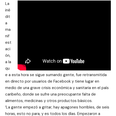
La
iné
dit
a
ma
nif
est
aci
ón,
a la
qu
e a esta hora se sigue sumando gente, fue retransmitida
en directo por usuarios de Facebook y tiene lugar en
medio de una grave crisis económica y sanitaria en el país
caribeño, donde se sufre una preocupante falta de
alimentos, medicinas y otros productos básicos.
‘La gente empezó a gritar, hay apagones horribles, de seis
horas, esto no para, y es todos los días. Empezaron a