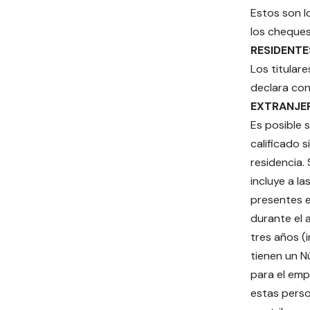
Estos son l
los cheques
RESIDENT
Los titular
declara con 
EXTRANJER
Es posible 
calificado s
residencia. 
incluye a l
presentes e
durante el a
tres años (i
tienen un N
para el emp
estas pers