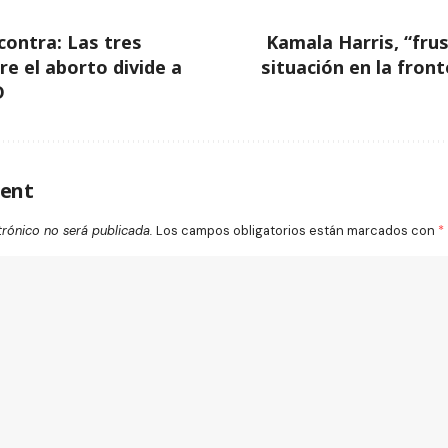
contra: Las tres
Kamala Harris, “frus
re el aborto divide a
situación en la fron
D
ent
trónico no será publicada.
Los campos obligatorios están marcados con
*