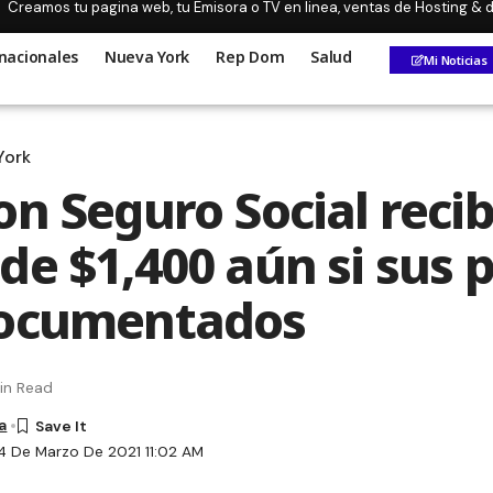
Creamos tu pagina web, tu Emisora o TV en linea, ventas de Hosting &
nacionales
Nueva York
Rep Dom
Salud
Mi Noticias
York
on Seguro Social recib
de $1,400 aún si sus 
documentados
in Read
a
4 De Marzo De 2021 11:02 AM