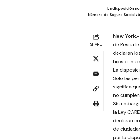
La disposición no
Número de Seguro Social vá
New York.
-
de Rescate
SHARE
declaran lo
hijos con u
La disposic
Solo las pe
significa q
no cumplen 
Sin embargo
la Ley CARE
declaran en 
de ciudada
por la dispo