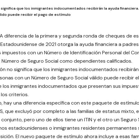
 significa que los inmigrantes indocumentados recibirán la ayuda financiera
lido puede recibir el pago de estímulo
A diferencia de la primera y segunda ronda de cheques de estí
 Estadounidense de 2021 otorga la ayuda financiera a padr
s impuestos con un Número de Identificación Personal del Con
n Número de Seguro Social como dependientes calificados.
ión no significa que los inmigrantes indocumentados recibirán 
rsonas con un Número de Seguro Social válido puede recibir e
ue los inmigrantes indocumentados que presentan sus impues
los criterios.
, hay una diferencia específica con este paquete de estímu
S, que excluyó por completo a las familias de estatus mixto,
conjunto, pero uno de ellos tiene un ITIN y el otro un Seguro S
nos estadounidenses o inmigrantes residentes permanentes 
sición. El nuevo paquete de estímulo ahora incluye a esas fami