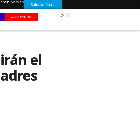
 dominios web
Solicitar Ahora
TV ONLINE
irán el
padres