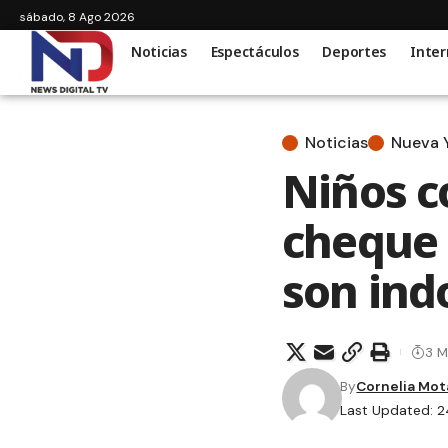
sábado, 8 Ago 2026
Noticias
Espectáculos
Deportes
Inter
Noticias
Nueva 
Niños c
cheque 
son in
3 M
By
Cornelia Mot
Last Updated: 2