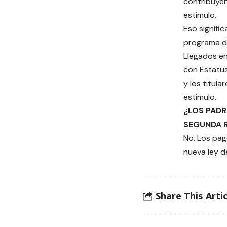
contribuye
estímulo.
Eso signific
programa de
Llegados en
con Estatu
y los titul
estímulo.
¿LOS PADR
SEGUNDA R
No. Los pag
nueva ley d
Share This Artic