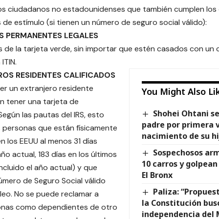
os ciudadanos no estadounidenses que también cumplen los c
 de estímulo (si tienen un número de seguro social válido):
ES PERMANENTES LEGALES
es de la tarjeta verde, sin importar que estén casados con un
ITIN.
OS RESIDENTES CALIFICADOS
ser un extranjero residente
You Might Also Li
in tener una tarjeta de
Shohei Ohtani se
Según las pautas del IRS, esto
padre por primera v
as personas que están físicamente
nacimiento de su hi
n los EEUU al menos 31 días
Sospechosos ar
ño actual, 183 días en los últimos
10 carros y golpean
ncluido el año actual) y que
El Bronx
úmero de Seguro Social válido
Paliza: “Propues
leo. No se puede reclamar a
la Constitución busc
onas como dependientes de otro
independencia del 