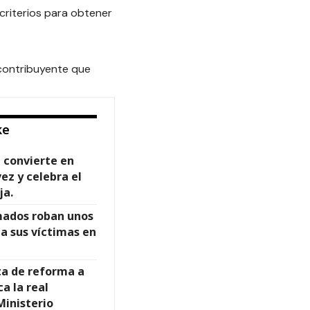
riterios para obtener
 contribuyente que
ke
 convierte en
ez y celebra el
ja.
mados roban unos
 a sus víctimas en
ta de reforma a
a la real
Ministerio