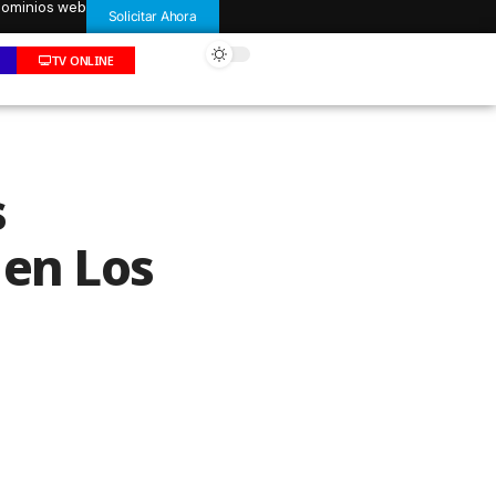
 dominios web
Solicitar Ahora
TV ONLINE
s
 en Los