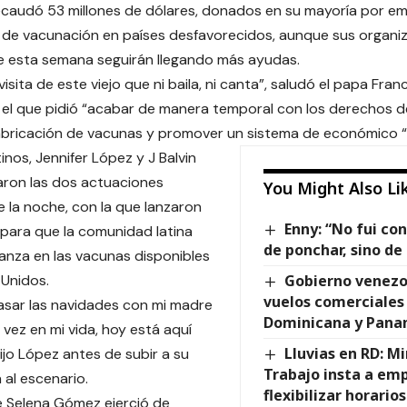
ecaudó 53 millones de dólares, donados en su mayoría por e
 de vacunación en países desfavorecidos, aunque sus organi
e esta semana seguirán llegando más ayudas.
visita de este viejo que ni baila, ni canta”, saludó el papa Fr
 el que pidió “acabar de manera temporal con los derechos 
fabricación de vacunas y promover un sistema de económico “
tinos, Jennifer López y J Balvin
aron las dos actuaciones
You Might Also Li
e la noche, con la que lanzaron
Enny: “No fui co
para que la comunidad latina
de ponchar, sino de 
anza en las vacunas disponibles
Unidos.
Gobierno venezo
vuelos comerciales
sar las navidades con mi madre
Dominicana y Pan
 vez en mi vida, hoy está aquí
Lluvias en RD: Mi
ijo López antes de subir a su
Trabajo insta a em
 al escenario.
flexibilizar horarios
 Selena Gómez ejerció de