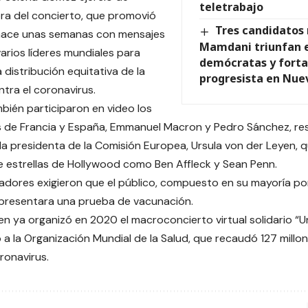
teletrabajo
ra del concierto, que promovió
Tres candidatos
 hace unas semanas con mensajes
Mamdani triunfan e
varios líderes mundiales para
demócratas y forta
 distribución equitativa de la
progresista en Nue
tra el coronavirus.
mbién participaron en video los
s de Francia y España, Emmanuel Macron y Pedro Sánchez, re
a presidenta de la Comisión Europea, Ursula von der Leyen, 
 estrellas de Hollywood como Ben Affleck y Sean Penn.
adores exigieron que el público, compuesto en su mayoría po
 presentara una prueba de vacunación.
zen ya organizó en 2020 el macroconcierto virtual solidario 
o a la Organización Mundial de la Salud, que recaudó 127 millo
oronavirus.