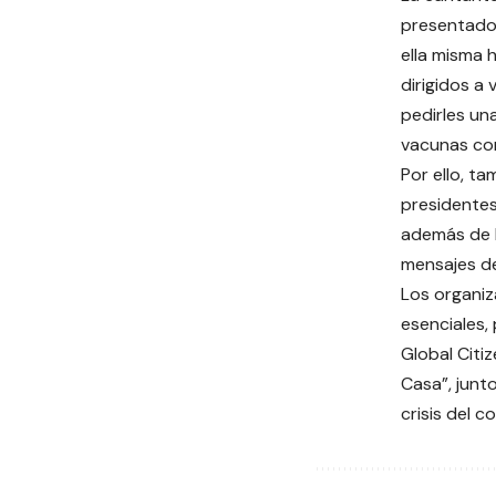
presentado
ella misma
dirigidos a 
pedirles una
vacunas con
Por ello, ta
presidente
además de l
mensajes de
Los organiz
esenciales,
Global Citi
Casa”, junt
crisis del c