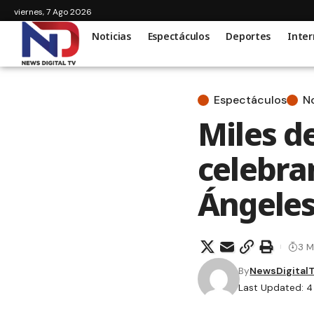
viernes, 7 Ago 2026
Noticias
Espectáculos
Deportes
Inter
Espectáculos
No
Miles d
celebra
Ángele
3 M
By
NewsDigital
Last Updated: 4