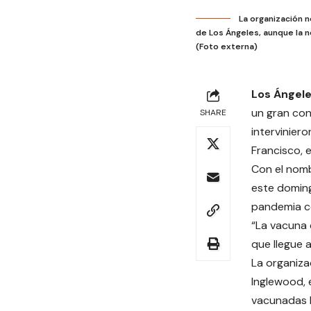
La organización 
de Los Ángeles, aunque la 
(Foto externa)
Los Ángel
un gran con
SHARE
interviniero
Francisco, 
Con el nomb
este doming
pandemia co
“La vacuna
que llegue a
La organiza
Inglewood, 
vacunadas 