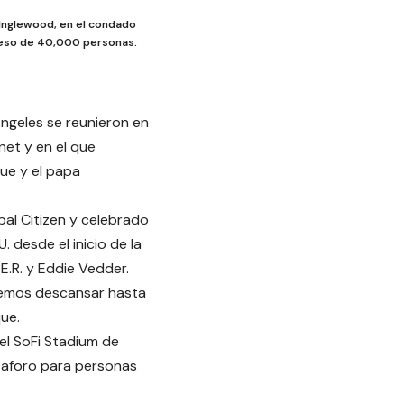
 Inglewood, en el condado
cceso de 40,000 personas.
ngeles se reunieron en
net y en el que
que y el papa
bal Citizen y celebrado
 desde el inicio de la
E.R. y Eddie Vedder.
demos descansar hasta
que.
el SoFi Stadium de
 aforo para personas