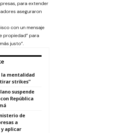
mpresas, para extender
zadores aseguraron
ancisco con un mensaje
de propiedad” para
más justo”.
ke
n la mentalidad
tirar strikes”
lano suspende
 con República
amá
nisterio de
presas a
 y aplicar