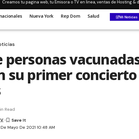
Creamos tu pagina web, tu Emisora o TV en linea, ventas de Hosting &
nacionales
Nueva York
Rep Dom
Salud
Mi Noticias
ticias
e personas vacunada
n su primer concierto
s
in Read
TV
 De Mayo De 2021 10:48 AM