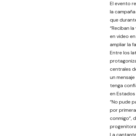
El evento r
la campaña
que durant
“Reciban la 
en video en
ampliar la 
Entre los la
protagoniz
centrales d
un mensaje 
tenga confi
en Estados 
“No pude pa
por primera
conmigo”, d
progenitora
La cantante