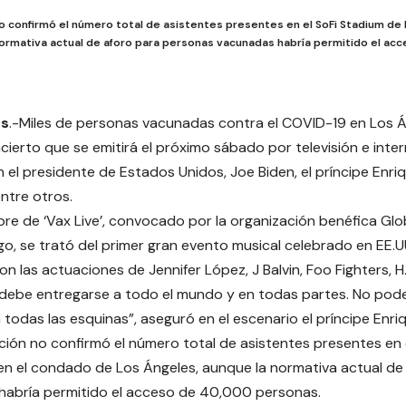
no confirmó el número total de asistentes presentes en el SoFi Stadium de
normativa actual de aforo para personas vacunadas habría permitido el a
es
.-Miles de personas vacunadas contra el COVID-19 en Los Á
cierto que se emitirá el próximo sábado por televisión e inter
n el presidente de Estados Unidos, Joe Biden, el príncipe Enri
entre otros.
re de ‘Vax Live’, convocado por la organización benéfica Glo
o, se trató del primer gran evento musical celebrado en EE.UU.
n las actuaciones de Jennifer López, J Balvin, Foo Fighters, H.
 debe entregarse a todo el mundo y en todas partes. No po
 todas las esquinas”, aseguró en el escenario el príncipe Enri
ción no confirmó el número total de asistentes presentes en 
en el condado de Los Ángeles, aunque la normativa actual de
habría permitido el acceso de 40,000 personas.