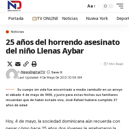
Aa
Portada
TV ONLINE
Noticias
Nueva York
Depor
Noticias
25 años del horrendo asesinato
del niño Llenas Aybar
7 Min Read
By
NewsDigitalTV
Last Updated: 4 De Mayo De 2021 10:58 AM
Su cuerpo sin vida fue encontrado a medio zambullir en un arroyo
el sábado 4 de mayo de 1996, y justo para estas fechas sus familiares
recuerdan que de haber estado vivo, José Rafael hubiera cumplido 37
años de edad.
Hoy, 4 de mayo, la sociedad dominicana aún recuerda con
pesar cómo hace 25 años dos jóvenes le arrebataron la