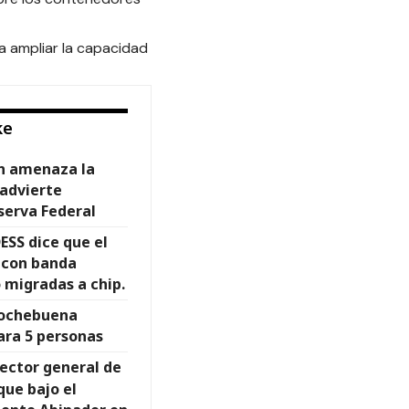
a ampliar la capacidad
ke
n amenaza la
advierte
serva Federal
ESS dice que el
s con banda
 migradas a chip.
Nochebuena
para 5 personas
rector general de
que bajo el