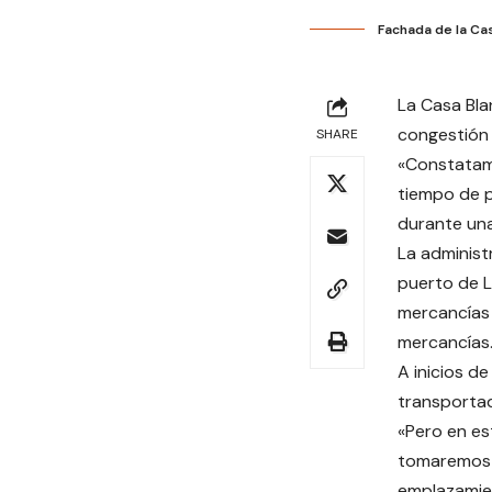
Fachada de la Ca
La Casa Bla
congestión 
SHARE
«Constatam
tiempo de p
durante una
La administ
puerto de L
mercancías 
mercancías
A inicios d
transporta
«Pero en es
tomaremos m
emplazamie