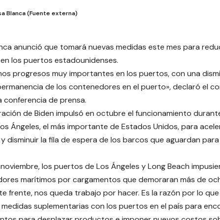
sa Blanca (Fuente externa)
nca anunció que tomará nuevas medidas este mes para reduc
en los puertos estadounidenses.
os progresos muy importantes en los puertos, con una dism
ermanencia de los contenedores en el puerto», declaró el co
 conferencia de prensa.
ración de Biden impulsó en octubre el funcionamiento durante
os Ángeles, el más importante de Estados Unidos, para acel
y disminuir la fila de espera de los barcos que aguardan par
.
e noviembre, los puertos de Los Ángeles y Long Beach impusie
dores marítimos por cargamentos que demoraran más de ocho
te frente, nos queda trabajo por hacer. Es la razón por lo qu
edidas suplementarias con los puertos en el país para enc
ntos para desplazar productos e imponer nuevos costos so