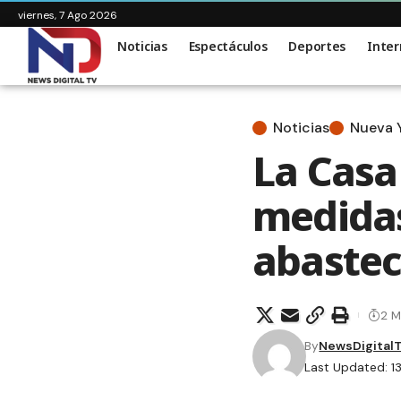
viernes, 7 Ago 2026
Noticias
Espectáculos
Deportes
Inter
Noticias
Nueva 
La Casa
medidas
abastec
2 M
By
NewsDigital
Last Updated: 1