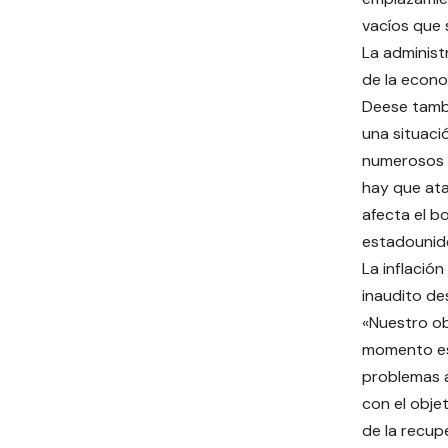
vacíos que 
La administ
de la econo
Deese tambi
una situaci
numerosos 
hay que ata
afecta el bo
estadounid
La inflación
inaudito de
«Nuestro ob
momento est
problemas 
con el objet
de la recup