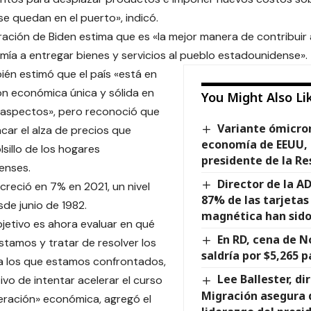
se quedan en el puerto», indicó.
ración de Biden estima que es «la mejor manera de contribuir 
mía a entregar bienes y servicios al pueblo estadounidense».
én estimó que el país «está en
ón económica única y sólida en
You Might Also Li
aspectos», pero reconoció que
Variante ómicro
car el alza de precios que
economía de EEUU, 
lsillo de los hogares
presidente de la Re
enses.
Director de la AD
 creció en 7% en 2021, un nivel
87% de las tarjeta
sde junio de 1982.
magnética han sido
jetivo es ahora evaluar en qué
En RD, cena de 
amos y tratar de resolver los
saldría por $5,265 
a los que estamos confrontados,
Lee Ballester, di
ivo de intentar acelerar el curso
Migración asegura 
eración» económica, agregó el