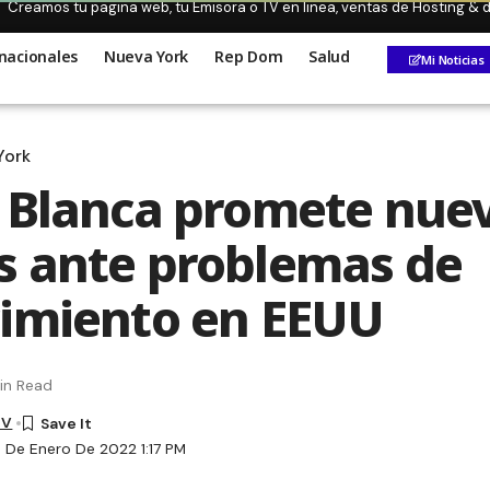
Creamos tu pagina web, tu Emisora o TV en linea, ventas de Hosting &
nacionales
Nueva York
Rep Dom
Salud
Mi Noticias
York
 Blanca promete nue
 ante problemas de
imiento en EEUU
in Read
TV
3 De Enero De 2022 1:17 PM