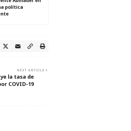
dente Abinader en
a política
ente
NEXT ARTICLE
ye la tasa de
 por COVID-19