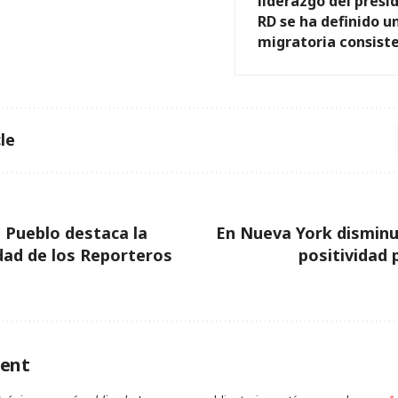
liderazgo del presi
RD se ha definido un
migratoria consist
le
 Pueblo destaca la
En Nueva York disminu
dad de los Reporteros
positividad
ent