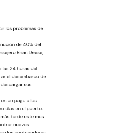
ir los problemas de
inución de 40% del
nsejero Brian Deese,
 las 24 horas del
erar el desembarco de
a descargar sus
ron un pago a los
 días en el puerto.
e más tarde este mes
ontrar nuevos
bre los contenedores