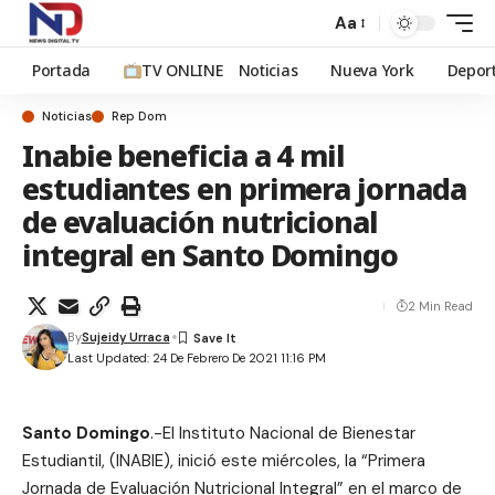
Aa
Portada
TV ONLINE
Noticias
Nueva York
Depor
Noticias
Rep Dom
Inabie beneficia a 4 mil
estudiantes en primera jornada
de evaluación nutricional
integral en Santo Domingo
2 Min Read
By
Sujeidy Urraca
Last Updated: 24 De Febrero De 2021 11:16 PM
Santo Domingo
.-El Instituto Nacional de Bienestar
Estudiantil, (INABIE), inició este miércoles, la “Primera
Jornada de Evaluación Nutricional Integral” en el marco de