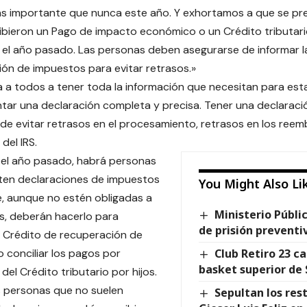
s importante que nunca este año. Y exhortamos a que se pr
ibieron un Pago de impacto económico o un Crédito tributario
el año pasado. Las personas deben asegurarse de informar l
ión de impuestos para evitar retrasos.»
nta a todos a tener toda la información que necesitan para est
tar una declaración completa y precisa. Tener una declarac
de evitar retrasos en el procesamiento, retrasos en los reem
del IRS.
e el año pasado, habrá personas
ten declaraciones de impuestos
You Might Also Li
, aunque no estén obligadas a
Ministerio Públic
s, deberán hacerlo para
de prisión preventi
 Crédito de recuperación de
 conciliar los pagos por
Club Retiro 23 
basket superior de
el Crédito tributario por hijos.
s personas que no suelen
Sepultan los res