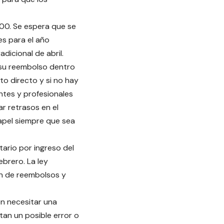
00. Se espera que se
es para el año
adicional de abril.
n su reembolso dentro
ito directo y si no hay
ntes y profesionales
r retrasos en el
apel siempre que sea
tario por ingreso del
ebrero. La ley
ón de reembolsos y
n necesitar una
tan un posible error o