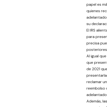
papel es má
quienes rec
adelantado 
su declarac
El IRS alie
para presen
precisa pue
posteriores 
Al igual qu
que presen
de 2021 que
presentarla
reclamar un
reembolso o
adelantado d
Además, la