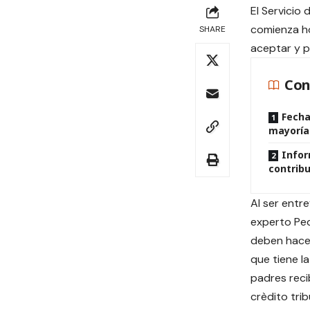
El Servicio
comienza ho
SHARE
aceptar y p
Con
Fecha
mayoría
Infor
contrib
Al ser entre
experto Ped
deben hacer
que tiene la
padres reci
crèdito tri