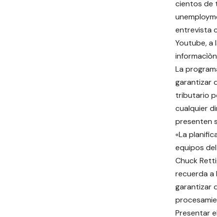
cientos de 
unemploymen
entrevista 
Youtube, a 
informacìòn
La program
garantizar 
tributario 
cualquier d
presenten s
«La planifi
equipos del
Chuck Retti
recuerda a
garantizar 
procesamie
Presentar e