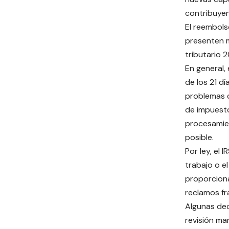
contribuyen
El reembols
presenten m
tributario 2
En general,
de los 21 dí
problemas c
de impuesto
procesamien
posible.
Por ley, el 
trabajo o el
proporciona
reclamos fr
Algunas dec
revisión ma