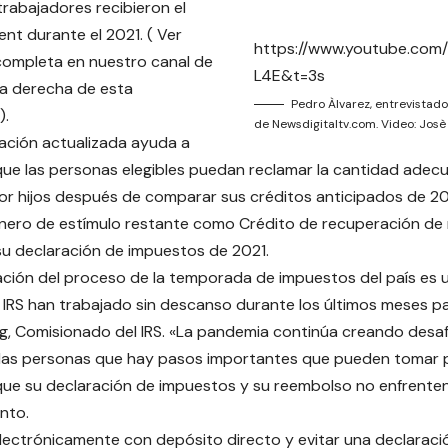
trabajadores recibieron el
t durante el 2021. ( Ver
https://www.youtube.co
completa en nuestro canal de
L4E&t=3s
la derecha de esta
Pedro Àlvarez, entrevistado
).
de Newsdigitaltv.com. Video: Josè
ación actualizada ayuda a
que las personas elegibles puedan reclamar la cantidad adec
por hijos después de comparar sus créditos anticipados de 20
inero de estímulo restante como Crédito de recuperación d
u declaración de impuestos de 2021.
cación del proceso de la temporada de impuestos del país es 
 IRS han trabajado sin descanso durante los últimos meses pa
g, Comisionado del IRS. «La pandemia continúa creando desafío
 las personas que hay pasos importantes que pueden tomar 
que su declaración de impuestos y su reembolso no enfrenten
nto.
lectrónicamente con depósito directo y evitar una declarac