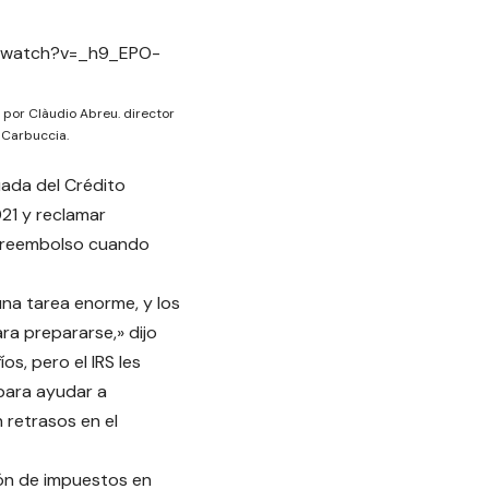
m/watch?v=_h9_EPO-
 por Clàudio Abreu. director
 Carbuccia.
uada del Crédito
21 y reclamar
e reembolso cuando
una tarea enorme, y los
ra prepararse,» dijo
s, pero el IRS les
para ayudar a
 retrasos en el
ión de impuestos en