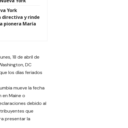
n Nueva York
va York
directiva y rinde
la pionera María
unes, 18 de abril de
e Washington, DC
ue los días feriados
Columbia mueve la fecha
en en Maine o
eclaraciones debido al
ontribuyentes que
ra presentar la