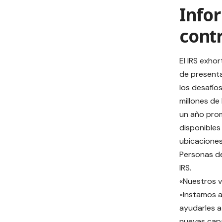
Infor
cont
El IRS exho
de presenta
los desafío
millones de
un año prom
disponibles
ubicaciones
Personas de
IRS.
«Nuestros v
«Instamos a
ayudarles a
nuevas capa