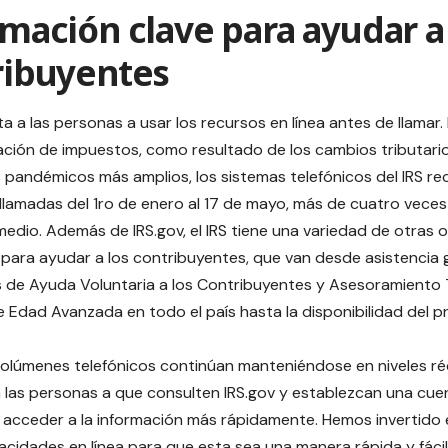
mación clave para ayudar a
ribuyentes
rta a las personas a usar los recursos en línea antes de llamar
ción de impuestos, como resultado de los cambios tributario
s pandémicos más amplios, los sistemas telefónicos del IRS re
 llamadas del 1ro de enero al 17 de mayo, más de cuatro vece
edio. Además de IRS.gov, el IRS tiene una variedad de otras 
 para ayudar a los contribuyentes, que van desde asistencia g
 de Ayuda Voluntaria a los Contribuyentes y Asesoramiento 
 Edad Avanzada en todo el país hasta la disponibilidad del pr
olúmenes telefónicos continúan manteniéndose en niveles réco
 las personas a que consulten IRS.gov y establezcan una cuen
 acceder a la información más rápidamente. Hemos invertido e
cidades en línea para que esta sea una manera rápida y fácil