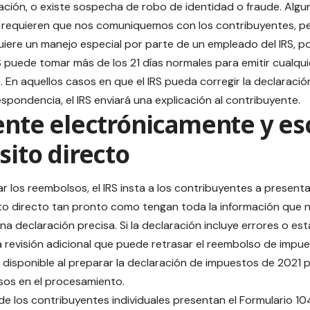
mación, o existe sospecha de robo de identidad o fraude. Algu
 requieren que nos comuniquemos con los contribuyentes, pe
uiere un manejo especial por parte de un empleado del IRS, po
RS puede tomar más de los 21 días normales para emitir cualqu
. En aquellos casos en que el IRS pueda corregir la declaració
espondencia, el IRS enviará una explicación al contribuyente.
nte electrónicamente y esc
ito directo
ar los reembolsos, el IRS insta a los contribuyentes a presen
o directo tan pronto como tengan toda la información que 
na declaración precisa. Si la declaración incluye errores o es
a revisión adicional que puede retrasar el reembolso de impue
 disponible al preparar la declaración de impuestos de 2021 
asos en el procesamiento.
de los contribuyentes individuales presentan el
Formulario 1