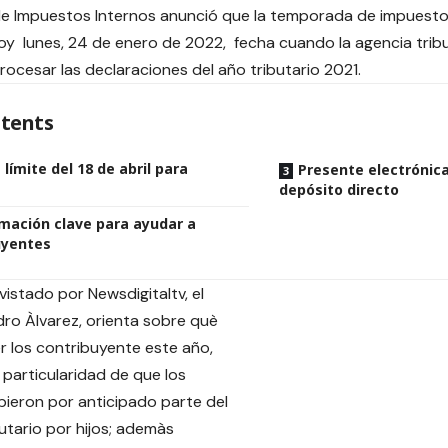
 de Impuestos Internos anunció que la temporada de impuest
y lunes, 24 de enero de 2022, fecha cuando la agencia trib
rocesar las declaraciones del año tributario 2021.
tents
 límite del 18 de abril para
Presente electrónic
depósito directo
mación clave para ayudar a
uyentes
vistado por Newsdigitaltv, el
ro Àlvarez, orienta sobre què
 los contribuyente este año,
 particularidad de que los
bieron por anticipado parte del
butario por hijos; ademàs