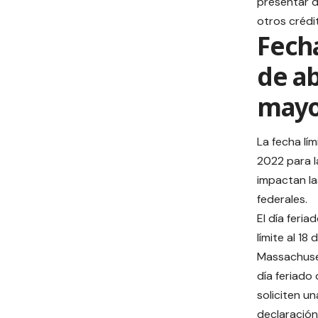
presentar d
otros crédi
Fecha
de ab
mayo
La fecha lí
2022 para l
impactan la
federales.
El día feria
límite al 1
Massachuset
día feriado 
soliciten u
declaración