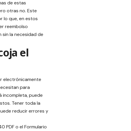
nas de estas
ro otras no. Este
r lo que, en estos
ier reembolso
n sin la necesidad de
oja el
tar electrónicamente
necesitan para
tá incompleta, puede
stos. Tener toda la
puede reducir errores y
040
PDF o el
Formulario