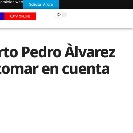
 dominios web
Solicitar Ahora
TV ONLINE
rto Pedro Àlvarez
 tomar en cuenta