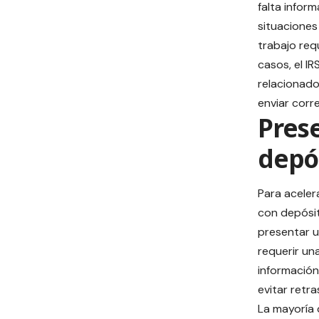
falta infor
situaciones
trabajo req
casos, el I
relacionado
enviar corr
Prese
depós
Para aceler
con depósit
presentar u
requerir un
información
evitar retr
La mayoría 