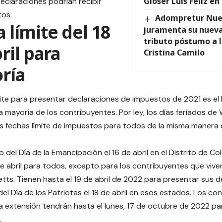
Gioser Luis Feliz e
eclaraciones podrían recibir
tos.
Adompretur Nue
 límite del 18
juramenta su nueva 
tributo póstumo a 
ril para
Cristina Camilo
ría
mite para presentar declaraciones de impuestos de 2021 es el l
a mayoría de los contribuyentes. Por ley, los días feriados d
s fechas límite de impuestos para todos de la misma manera q
do del Día de la Emancipación el 16 de abril en el Distrito de 
8 de abril para todos, excepto para los contribuyentes que viv
ts. Tienen hasta el 19 de abril de 2022 para presentar sus d
del Día de los Patriotas el 18 de abril en esos estados. Los c
na extensión tendrán hasta el lunes, 17 de octubre de 2022 pa
.