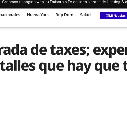
Creamos tu pagina web, tu Emisora o TV en linea, ventas de Hosting &
nacionales
Nueva York
Rep Dom
Salud
Mi Noticias
rada de taxes; expe
talles que hay que