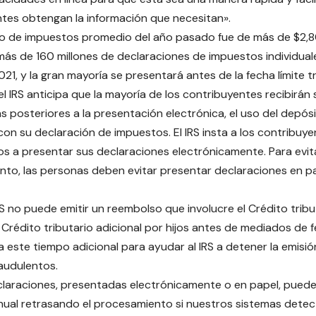
tes obtengan la información que necesitan».
o de impuestos promedio del año pasado fue de más de $2,8
ás de 160 millones de declaraciones de impuestos individual
021, y la gran mayoría se presentará antes de la fecha límite tr
 el IRS anticipa que la mayoría de los contribuyentes recibirá
as posteriores a la presentación electrónica, el uso del depós
on su declaración de impuestos. El IRS insta a los contribuye
s a presentar sus declaraciones electrónicamente. Para evita
to, las personas deben evitar presentar declaraciones en p
IRS no puede emitir un reembolso que involucre el Crédito tribu
 Crédito tributario adicional por hijos antes de mediados de f
 este tiempo adicional para ayudar al IRS a detener la emisi
audulentos.
laraciones, presentadas electrónicamente o en papel, puede
nual retrasando el procesamiento si nuestros sistemas detec