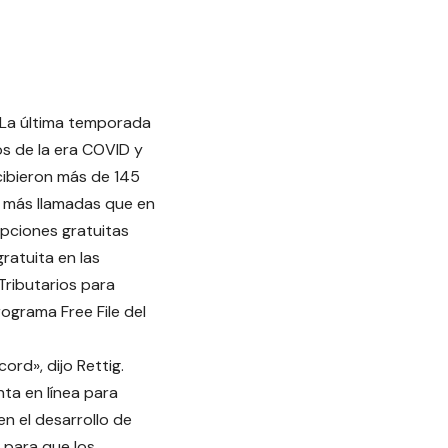
. La última temporada
s de la era COVID y
cibieron más de 145
s más llamadas que en
opciones gratuitas
ratuita en las
Tributarios para
ograma Free File del
rd», dijo Rettig.
ta en línea para
n el desarrollo de
 para que los