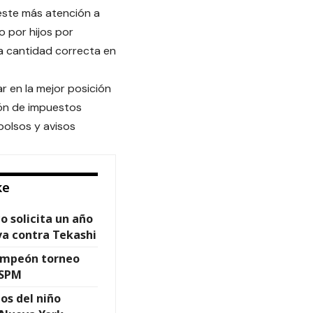
este más atención a
 por hijos por
a cantidad correcta en
ar en la mejor posición
ión de impuestos
bolsos y avisos
ke
o solicita un año
va contra Tekashi
campeón torneo
 SPM
tos del niño