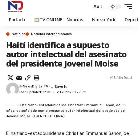
Aa
Portada
TV ONLINE
Noticias
Nueva York
Depor
Noticias
Noticias Internacionales
Haití identifica a supuesto
autor intelectual del asesinato
del presidente Jovenel Moise
6 Min Read
By
NewsDigitalTV
Last Updated: 12 De Julio De 2021 3:22 PM
El haitiano-estadounidense Christian Emmanuel Sanon, de 63
años, es señalado como presunto autor intelectual del asesinato de
Jovenel Moïse. (FUENTE EXTERNA)
El haitiano-estadounidense
Christian Emmanuel Sanon, de