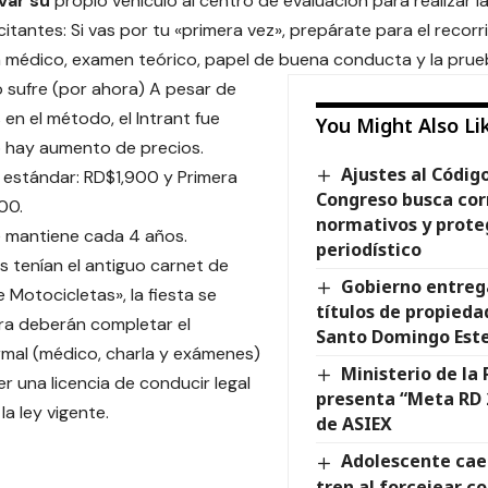
evar su
propio vehículo al centro de evaluación para realizar 
citantes: Si vas por tu «primera vez», prepárate para el recor
n médico, examen teórico, papel de buena conducta y la prue
no sufre (por ahora) A pesar de
 en el método, el Intrant fue
You Might Also Li
o hay aumento de precios.
Ajustes al Código
estándar: RD$1,900 y Primera
Congreso busca cor
00.
normativos y proteg
e mantiene cada 4 años.
periodístico
s tenían el antiguo carnet de
Gobierno entrega
 Motocicletas», la fiesta se
títulos de propieda
ra deberán completar el
Santo Domingo Est
mal (médico, charla y exámenes)
Ministerio de la
r una licencia de conducir legal
presenta “Meta RD 2
a ley vigente.
de ASIEX
Adolescente cae 
tren al forcejear c