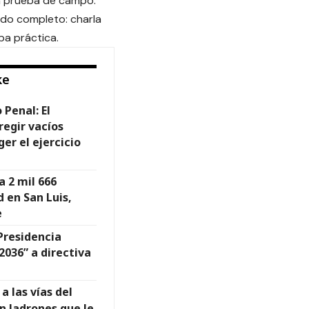
la prueba de campo.
rido completo: charla
ba práctica.
ke
 Penal: El
regir vacíos
er el ejercicio
 2 mil 666
d en San Luis,
e
 Presidencia
036” a directiva
a las vías del
on ladrones que le