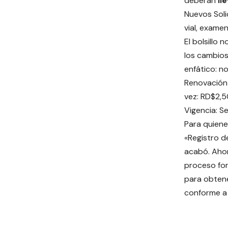
deberán
ll
Nuevos Soli
vial, exame
El bolsillo 
los cambios
enfático: n
Renovación 
vez: RD$2,5
Vigencia: S
Para quiene
«Registro de
acabó. Aho
proceso for
para obtene
conforme a l