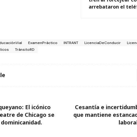
arrebataron el tel
ducaciónVial
ExamenPráctico
INTRANT
LicenciaDeConducir
Lice
licos
TránsitoRD
le
queyano: El icónico
Cesantía e incertidumb
atre de Chicago se
que mantiene estancad
a dominicanidad.
labora