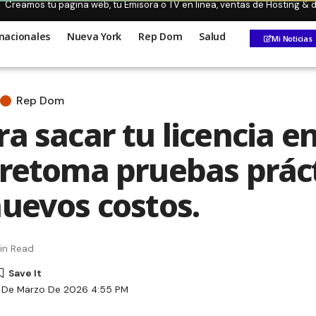
Creamos tu pagina web, tu Emisora o TV en linea, ventas de Hosting &
nacionales
Nueva York
Rep Dom
Salud
Mi Noticias
Rep Dom
a sacar tu licencia en
 retoma pruebas práct
nuevos costos.
in Read
4 De Marzo De 2026 4:55 PM