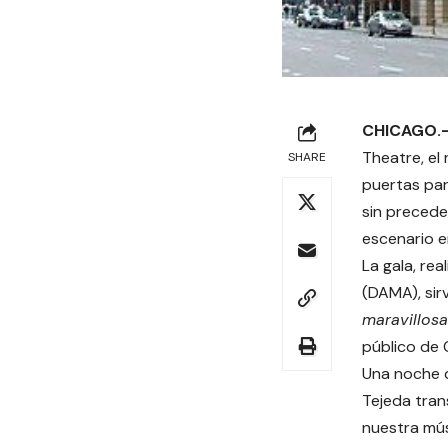
CHICAGO.
Theatre, el
SHARE
puertas par
sin precede
escenario e
La gala, re
(DAMA), sir
maravillos
público de 
Una noche d
Tejeda tran
nuestra mús