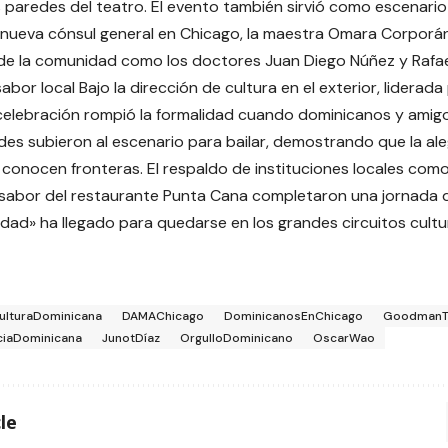
 paredes del teatro. El evento también sirvió como escenario
la nueva cónsul general en Chicago, la maestra Omara Corporán
 de la comunidad como los doctores Juan Diego Núñez y Rafa
abor local Bajo la dirección de cultura en el exterior, liderada
 celebración rompió la formalidad cuando dominicanos y amig
des subieron al escenario para bailar, demostrando que la aleg
 conocen fronteras. El respaldo de instituciones locales como
 sabor del restaurante Punta Cana completaron una jornada q
dad» ha llegado para quedarse en los grandes circuitos cultur
ulturaDominicana
DAMAChicago
DominicanosEnChicago
GoodmanT
iaDominicana
JunotDíaz
OrgulloDominicano
OscarWao
le