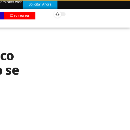
 dominios web
Solicitar Ahora
TV ONLINE
ico
 se