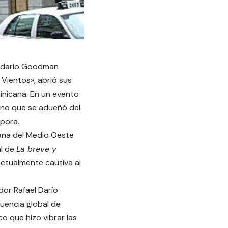
gendario Goodman
 Vientos», abrió sus
inicana. En un evento
sino que se adueñó del
pora.
cana del Medio Oeste
al de
La breve y
actualmente cautiva al
dor Rafael Darío
luencia global de
o que hizo vibrar las