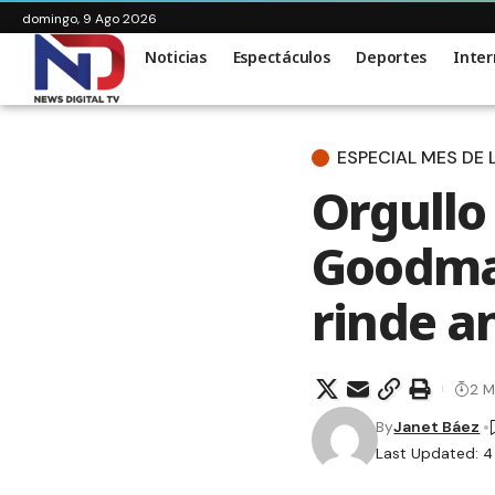
domingo, 9 Ago 2026
Noticias
Espectáculos
Deportes
Inter
ESPECIAL MES DE
Orgullo
Goodman
rinde a
2 M
By
Janet Báez
Last Updated: 