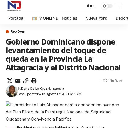
Aa
Portada
TV ONLINE
Noticias
Nueva York
Depor
Rep Dom
Gobierno Dominicano dispone
levantamiento del toque de
queda en la Provincia La
Altagracia y el Distrito Nacional
2 Min Read
By
Dario De La Cruz
Last Updated: 4 De Agosto De 2021 6:18 AM
Presidente dominicano hablará a la nación está noche