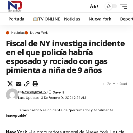
Aa
Portada
TV ONLINE
Noticias
Nueva York
Depor
Noticias
Nueva York
Fiscal de NY investiga incidente
en el que policía habría
esposado y rociado con gas
pimienta a niña de 9 años
4 Min Read
By
NewsDigitalTV
Last Updated: 3 De Febrero De 2021 2:24 AM
James califícó el incidente de "perturbador y totalmente
inaceptable"
New York.
-La procuradora general de Nueva York, Leticia