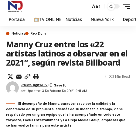
Aa
Portada
TV ONLINE
Noticias
Nueva York
Depor
Noticias
Rep Dom
Manny Cruz entre los «22
artistas latinos a observar en el
2021”, según revista Billboard
3 Min Read
By
NewsDigitalTV
Last Updated: 3 De Febrero De 2021 2:41 AM
El desempeño de Manny, caracterizado por la calidad y la
coherencia de su propuesta, además de su incansable trabajo, viene
respaldado por un gran equipo que le ha acompañado en todo este
trayecto, Focus Entertainment y La Oreja Media Group, empresas que
se han vuelto familia para este artista.